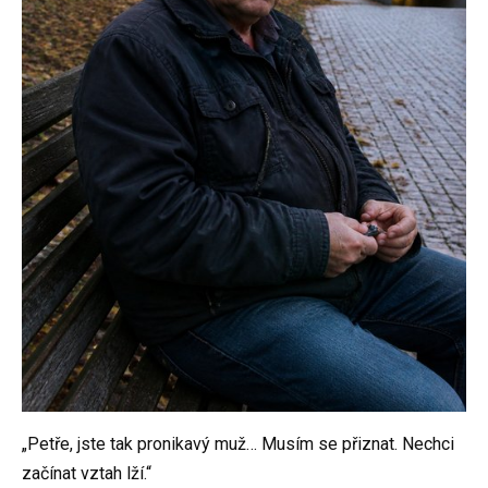
„Petře, jste tak pronikavý muž… Musím se přiznat. Nechci
začínat vztah lží.“