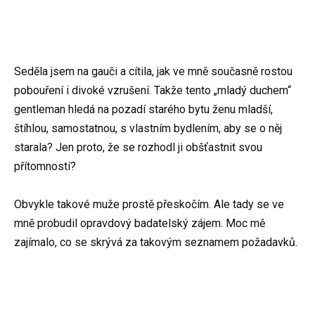
Seděla jsem na gauči a cítila, jak ve mně současně rostou
pobouření i divoké vzrušení. Takže tento „mladý duchem“
gentleman hledá na pozadí starého bytu ženu mladší,
štíhlou, samostatnou, s vlastním bydlením, aby se o něj
starala? Jen proto, že se rozhodl ji obšťastnit svou
přítomností?
Obvykle takové muže prostě přeskočím. Ale tady se ve
mně probudil opravdový badatelský zájem. Moc mě
zajímalo, co se skrývá za takovým seznamem požadavků.