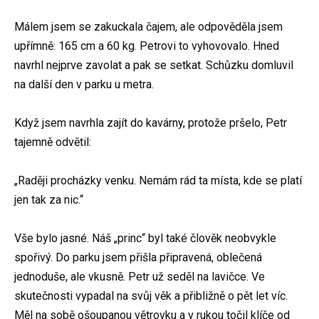
Málem jsem se zakuckala čajem, ale odpověděla jsem
upřímně: 165 cm a 60 kg. Petrovi to vyhovovalo. Hned
navrhl nejprve zavolat a pak se setkat. Schůzku domluvil
na další den v parku u metra.
Když jsem navrhla zajít do kavárny, protože pršelo, Petr
tajemně odvětil:
„Raději procházky venku. Nemám rád ta místa, kde se platí
jen tak za nic.“
Vše bylo jasné. Náš „princ“ byl také člověk neobvykle
spořivý. Do parku jsem přišla připravená, oblečená
jednoduše, ale vkusně. Petr už seděl na lavičce. Ve
skutečnosti vypadal na svůj věk a přibližně o pět let víc.
Měl na sobě ošoupanou větrovku a v rukou točil klíče od