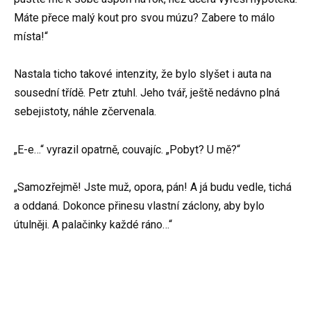
Máte přece malý kout pro svou múzu? Zabere to málo
místa!“
Nastala ticho takové intenzity, že bylo slyšet i auta na
sousední třídě. Petr ztuhl. Jeho tvář, ještě nedávno plná
sebejistoty, náhle zčervenala.
„E-e…“ vyrazil opatrně, couvajíc. „Pobyt? U mě?“
„Samozřejmě! Jste muž, opora, pán! A já budu vedle, tichá
a oddaná. Dokonce přinesu vlastní záclony, aby bylo
útulněji. A palačinky každé ráno…“