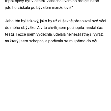
třípokojový byt v centru. Zanechali vám ho rodiče, nebo
jste ho získala po bývalém manželovi?“
Jeho tón byl takový, jako by už duševně přesouval své věci
do mého obýváku. A v tu chvíli jsem pochopila: nastal čas
testu. Těžce jsem vydechla, udělala nejnešťastnější výraz,
na který jsem schopná, a podívala se mu přímo do očí.