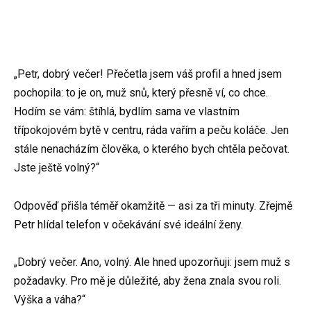
„Petr, dobrý večer! Přečetla jsem váš profil a hned jsem
pochopila: to je on, muž snů, který přesně ví, co chce.
Hodím se vám: štíhlá, bydlím sama ve vlastním
třípokojovém bytě v centru, ráda vařím a peču koláče. Jen
stále nenacházím člověka, o kterého bych chtěla pečovat.
Jste ještě volný?“
Odpověď přišla téměř okamžitě — asi za tři minuty. Zřejmě
Petr hlídal telefon v očekávání své ideální ženy.
„Dobrý večer. Ano, volný. Ale hned upozorňuji: jsem muž s
požadavky. Pro mě je důležité, aby žena znala svou roli.
Výška a váha?“