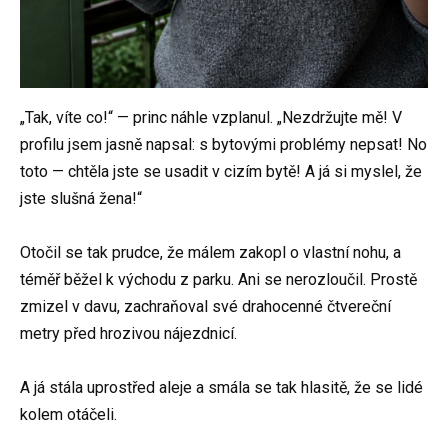
„Tak, víte co!“ — princ náhle vzplanul. „Nezdržujte mě! V
profilu jsem jasně napsal: s bytovými problémy nepsat! No
toto — chtěla jste se usadit v cizím bytě! A já si myslel, že
jste slušná žena!“
Otočil se tak prudce, že málem zakopl o vlastní nohu, a
téměř běžel k východu z parku. Ani se nerozloučil. Prostě
zmizel v davu, zachraňoval své drahocenné čtvereční
metry před hrozivou nájezdnicí.
A já stála uprostřed aleje a smála se tak hlasitě, že se lidé
kolem otáčeli.