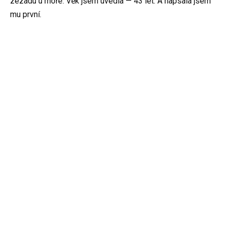
zezadu u moře. Věk jsem uvedla — 43 let. A napsala jsem
mu první.