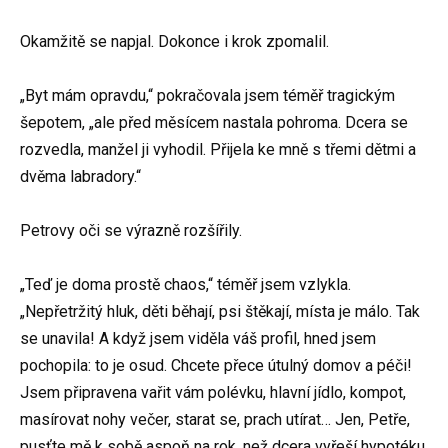
Okamžitě se napjal. Dokonce i krok zpomalil.
„Byt mám opravdu,“ pokračovala jsem téměř tragickým
šepotem, „ale před měsícem nastala pohroma. Dcera se
rozvedla, manžel ji vyhodil. Přijela ke mně s třemi dětmi a
dvěma labradory.“
Petrovy oči se výrazně rozšířily.
„Teď je doma prostě chaos,“ téměř jsem vzlykla.
„Nepřetržitý hluk, děti běhají, psi štěkají, místa je málo. Tak
se unavila! A když jsem viděla váš profil, hned jsem
pochopila: to je osud. Chcete přece útulný domov a péči!
Jsem připravena vařit vám polévku, hlavní jídlo, kompot,
masírovat nohy večer, starat se, prach utírat… Jen, Petře,
pusťte mě k sobě aspoň na rok, než dcera vyřeší hypotéku.