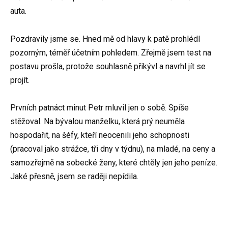
auta.
Pozdravily jsme se. Hned mě od hlavy k patě prohlédl
pozorným, téměř účetním pohledem. Zřejmě jsem test na
postavu prošla, protože souhlasně přikývl a navrhl jít se
projít.
Prvních patnáct minut Petr mluvil jen o sobě. Spíše
stěžoval. Na bývalou manželku, která prý neuměla
hospodařit, na šéfy, kteří neocenili jeho schopnosti
(pracoval jako strážce, tři dny v týdnu), na mladé, na ceny a
samozřejmě na sobecké ženy, které chtěly jen jeho peníze.
Jaké přesně, jsem se raději nepídila.