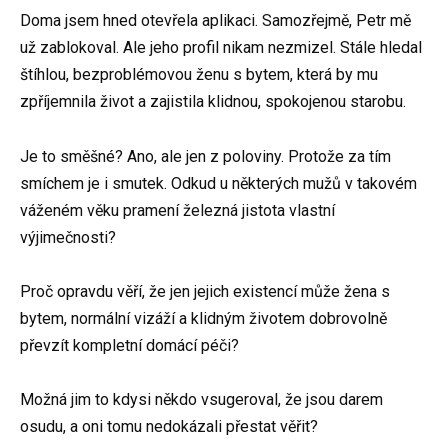
Doma jsem hned otevřela aplikaci. Samozřejmě, Petr mě
už zablokoval. Ale jeho profil nikam nezmizel. Stále hledal
štíhlou, bezproblémovou ženu s bytem, která by mu
zpříjemnila život a zajistila klidnou, spokojenou starobu.
Je to směšné? Ano, ale jen z poloviny. Protože za tím
smíchem je i smutek. Odkud u některých mužů v takovém
váženém věku pramení železná jistota vlastní
výjimečnosti?
Proč opravdu věří, že jen jejich existencí může žena s
bytem, normální vizáží a klidným životem dobrovolně
převzít kompletní domácí péči?
Možná jim to kdysi někdo vsugeroval, že jsou darem
osudu, a oni tomu nedokázali přestat věřit?