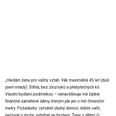
„Hledám ženu pro vážný vztah. Věk maximálně 45 let (duší
jsem mladý). Štíhlá, bez zlozvyků a přebytečných kil.
Vlastní bydlení podmínkou — nenavštěvuje mě žádné
finančně zaměřené dámy, kterým jde jen o mé čtvereční
metry. Požadavky: vytvářet útulný domov, dobře vařit,
pečovat o muže, vyhýbat se hysterii. Ženy s dětmi či