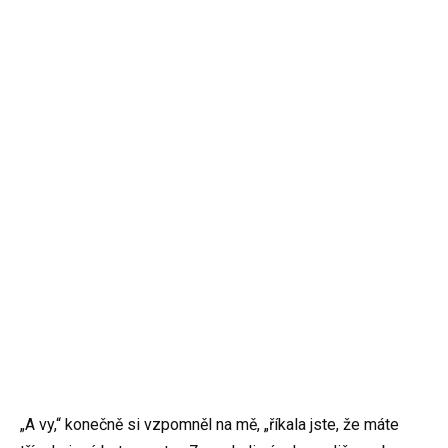
„A vy,“ konečně si vzpomněl na mě, „říkala jste, že máte