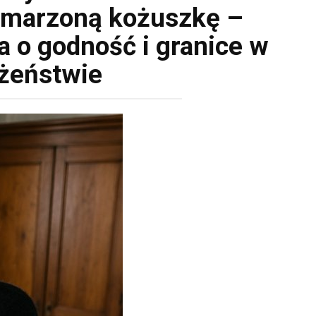
ymarzoną kożuszkę –
 o godność i granice w
żeństwie