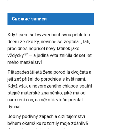
for:
Свежие записи
Když jsem šel vyzvednout svou pětiletou
dceru ze školky, nevinně se zeptala: „Tati,
proč dnes nepřišel nový tatínek jako
vždycky?“ — a jediná věta zničila deset let
mého manželství
Pětapadesátiletá žena porodila dvojčata a
její zeť přišel do porodnice s květinami.
Když však u novorozeného chlapce spatřil
stejné mateřské znaménko, jaké má od
narození i on, na několik vteřin přestal
dýchat…
Jediný podivný zápach a cizí tajemství
během okamžiku rozdrtily moje zdánlivě