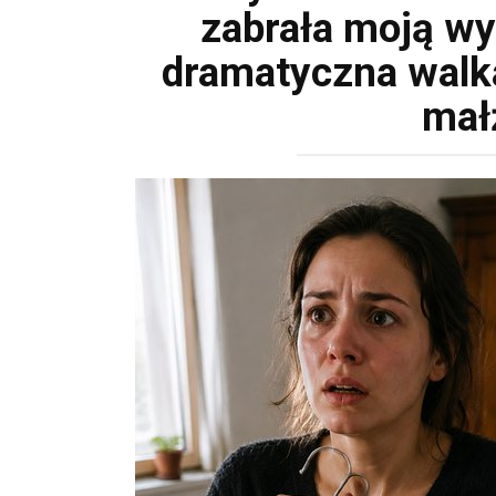
zabrała moją w
dramatyczna walka
mał