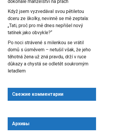
dokonalé manželství na prach
Když jsem vyzvedával svou pětiletou
dceru ze školky, nevinně se mě zeptala:
„Tati, proč pro mě dnes nepřišel nový
tatínek jako obvykle?“
Po noci strávené s milenkou se vrátil
domů s úsměvem – netušil však, že jeho
těhotná žena už zná pravdu, drží v ruce
důkazy a chystá se odletět soukromým
letadlem
Свежие комментарии
Архивы