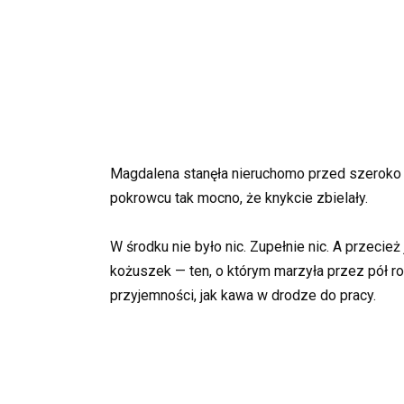
Magdalena stanęła nieruchomo przed szeroko o
pokrowcu tak mocno, że knykcie zbielały.
W środku nie było nic. Zupełnie nic. A przecie
kożuszek — ten, o którym marzyła przez pół ro
przyjemności, jak kawa w drodze do pracy.