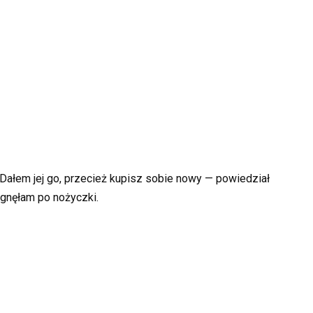
Dałem jej go, przecież kupisz sobie nowy — powiedział
gnęłam po nożyczki.