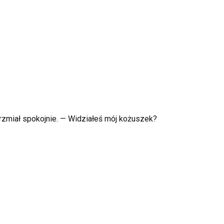
 brzmiał spokojnie. — Widziałeś mój kożuszek?