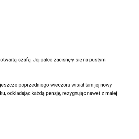
twartą szafą. Jej palce zacisnęły się na pustym
ż jeszcze poprzedniego wieczoru wisiał tam jej nowy
ku, odkładając każdą pensję, rezygnując nawet z małej