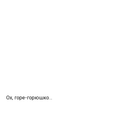
Ох, горе-горюшко…