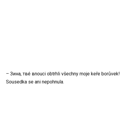
– Зина, твé вnouci obtrhli všechny moje keře borůvek!
Sousedka se ani nepohnula.