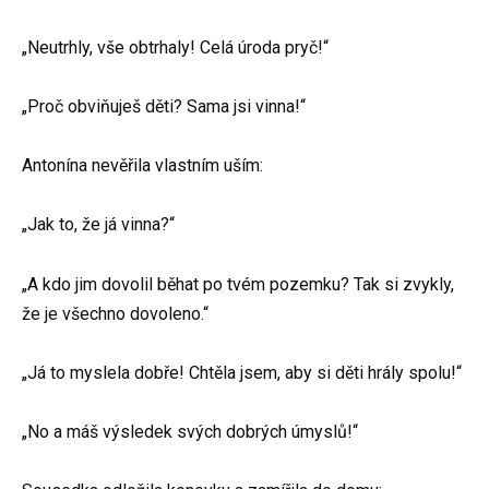
„Neutrhly, vše obtrhaly! Celá úroda pryč!“
„Proč obviňuješ děti? Sama jsi vinna!“
Antonína nevěřila vlastním uším:
„Jak to, že já vinna?“
„A kdo jim dovolil běhat po tvém pozemku? Tak si zvykly,
že je všechno dovoleno.“
„Já to myslela dobře! Chtěla jsem, aby si děti hrály spolu!“
„No a máš výsledek svých dobrých úmyslů!“