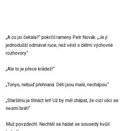
„A co jsi čekala?“ pokrčil rameny Petr Novák. „Je jí
jednodušší odmávat ruce, než vést s dětmi výchovné
rozhovory.“
„Ale to je přece krádež!“
„Tonyo, nebuď přehnaná. Děti jsou malé, nechápou.“
„Staršímu je třináct let! Už by měl chápat, že cizí věci se
nesmí brát!“
Muž povzdechl. Nechtěl se hádat se sousedy kvůli