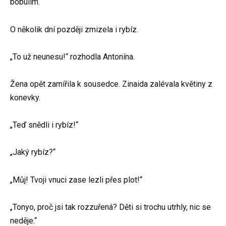
bobulím.
O několik dní později zmizela i rybíz.
„To už neunesu!“ rozhodla Antonína.
Žena opět zamířila k sousedce. Zinaida zalévala květiny z
konevky.
„Teď snědli i rybíz!“
„Jaký rybíz?“
„Můj! Tvoji vnuci zase lezli přes plot!“
„Tonyo, proč jsi tak rozzuřená? Děti si trochu utrhly, nic se
neděje.“