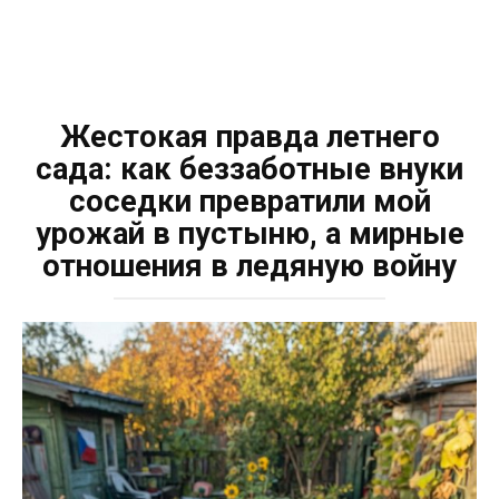
Жестокая правда летнего
сада: как беззаботные внуки
соседки превратили мой
урожай в пустыню, а мирные
отношения в ледяную войну