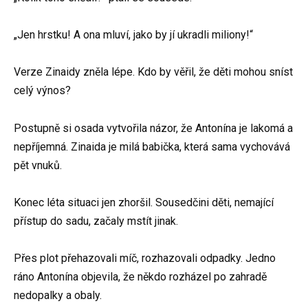
„Jen hrstku! A ona mluví, jako by jí ukradli miliony!“
Verze Zinaidy zněla lépe. Kdo by věřil, že děti mohou sníst
celý výnos?
Postupně si osada vytvořila názor, že Antonína je lakomá a
nepříjemná. Zinaida je milá babička, která sama vychovává
pět vnuků.
Konec léta situaci jen zhoršil. Sousedčini děti, nemající
přístup do sadu, začaly mstít jinak.
Přes plot přehazovali míč, rozhazovali odpadky. Jedno
ráno Antonína objevila, že někdo rozházel po zahradě
nedopalky a obaly.