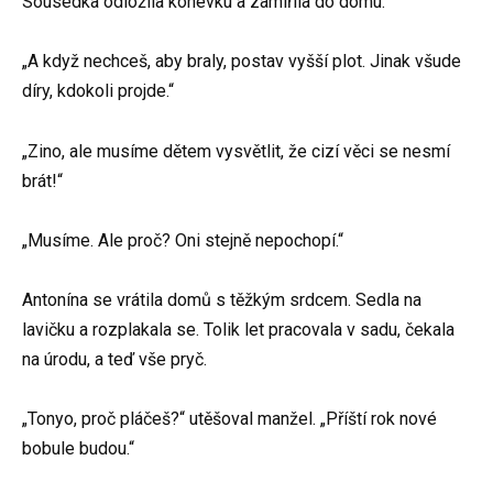
Sousedka odložila konevku a zamířila do domu:
„A když nechceš, aby braly, postav vyšší plot. Jinak všude
díry, kdokoli projde.“
„Zino, ale musíme dětem vysvětlit, že cizí věci se nesmí
brát!“
„Musíme. Ale proč? Oni stejně nepochopí.“
Antonína se vrátila domů s těžkým srdcem. Sedla na
lavičku a rozplakala se. Tolik let pracovala v sadu, čekala
na úrodu, a teď vše pryč.
„Tonyo, proč pláčeš?“ utěšoval manžel. „Příští rok nové
bobule budou.“