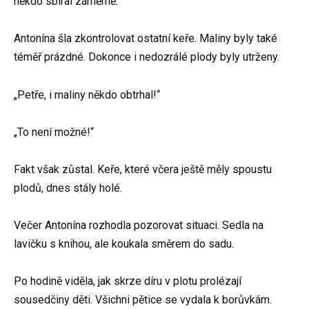
někdo sbíral záměrně.“
Antonína šla zkontrolovat ostatní keře. Maliny byly také
téměř prázdné. Dokonce i nedozrálé plody byly utrženy.
„Petře, i maliny někdo obtrhal!“
„To není možné!“
Fakt však zůstal. Keře, které včera ještě měly spoustu
plodů, dnes stály holé.
Večer Antonína rozhodla pozorovat situaci. Sedla na
lavičku s knihou, ale koukala směrem do sadu.
Po hodině viděla, jak skrze díru v plotu prolézají
sousedčiny děti. Všichni pětice se vydala k borůvkám.