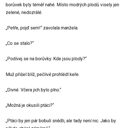
borůvek byly téměř nahé. Místo modrých plodů visely jen
zelené, nedozrálé.
„Petře, pojď sem!“ zavolala manžela.
„Co se stalo?“
„Podívej se na borůvky. Kde jsou plody?“
Muž přišel blíž, pečlivě prohlédl keře.
„Divné. Včera jich bylo plno.“
„Možná je okusili ptáci?“
„Ptáci by jen pár bobulí snědli, ale tady není nic. Jako by