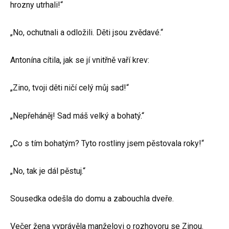
hrozny utrhali!“
„No, ochutnali a odložili. Děti jsou zvědavé.“
Antonína cítila, jak se jí vnitřně vaří krev:
„Zino, tvoji děti ničí celý můj sad!“
„Nepřeháněj! Sad máš velký a bohatý.“
„Co s tím bohatým? Tyto rostliny jsem pěstovala roky!“
„No, tak je dál pěstuj.“
Sousedka odešla do domu a zabouchla dveře.
Večer žena vyprávěla manželovi o rozhovoru se Zinou.