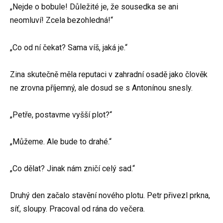
„Nejde o bobule! Důležité je, že sousedka se ani
neomluví! Zcela bezohledná!“
„Co od ní čekat? Sama víš, jaká je.“
Zina skutečně měla reputaci v zahradní osadě jako člověk
ne zrovna příjemný, ale dosud se s Antonínou snesly.
„Petře, postavme vyšší plot?“
„Můžeme. Ale bude to drahé.“
„Co dělat? Jinak nám zničí celý sad.“
Druhý den začalo stavění nového plotu. Petr přivezl prkna,
síť, sloupy. Pracoval od rána do večera.