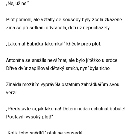
„Ne, už ne.“
Plot pomohl, ale vztahy se sousedy byly zcela zkažené.
Zina se při setkání odvracela, děti už nepřicházely.
„Lakomá! Babička-lakomka!“ křičely přes plot.
Antonína se snažila nevšímat, ale bylo jí těžko u srdce.
Dříve dvůr zaplňoval dětský smích, nyní byla ticho.
Zinaida mezitím vyprávěla ostatním zahrádkářům svou
verzi:
„Představte si, jak lakomá! Dětem nedají ochutnat bobule!
Postavili vysoký plot!“
„Kolik toho snědli?“ ptali se sousedé.