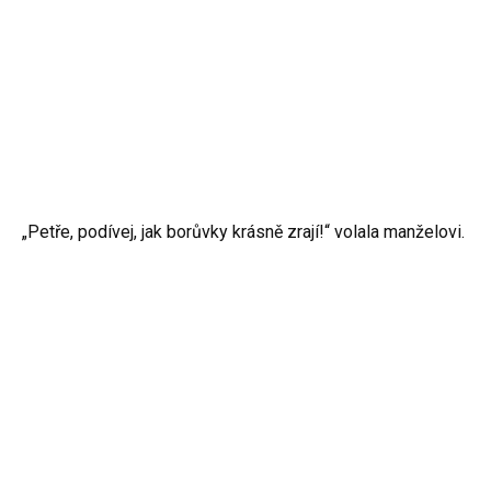
„Petře, podívej, jak borůvky krásně zrají!“ volala manželovi.