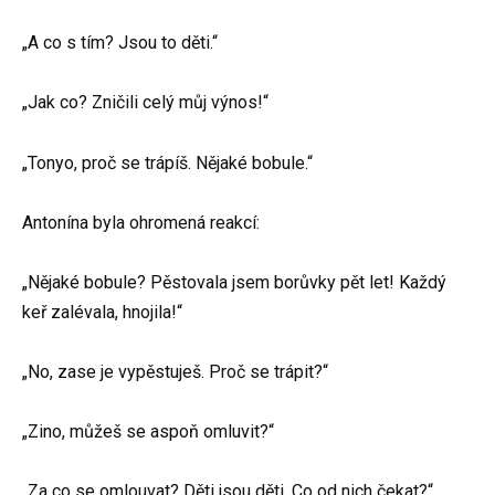
„A co s tím? Jsou to děti.“
„Jak co? Zničili celý můj výnos!“
„Tonyo, proč se trápíš. Nějaké bobule.“
Antonína byla ohromená reakcí:
„Nějaké bobule? Pěstovala jsem borůvky pět let! Každý
keř zalévala, hnojila!“
„No, zase je vypěstuješ. Proč se trápit?“
„Zino, můžeš se aspoň omluvit?“
„Za co se omlouvat? Děti jsou děti. Co od nich čekat?“