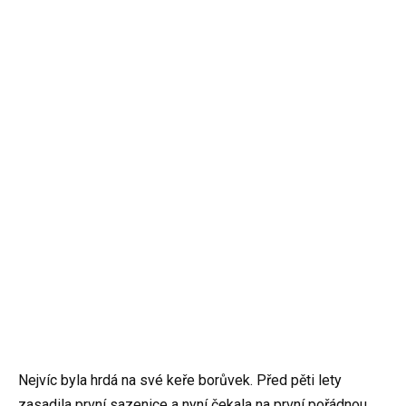
Nejvíc byla hrdá na své keře borůvek. Před pěti lety
zasadila první sazenice a nyní čekala na první pořádnou