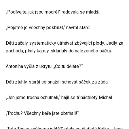
„Podívejte, jak jsou modré!“ radovala se mladší.
„Pojďme je všechny posbírat,“ navrhl starší.
Děti začaly systematicky utrhávat zbývající plody. Jedly za
pochodu, plnily kapsy, skládaly do nalezeného sáčku.
Antonína vyšla z úkrytu: „Co tu děláte?“
Děti ztuhly, starší se snažili schovat sáček za záda.
„Jen jsme trochu ochutnali,“ hájil se třináctiletý Michal.
„Trochu? Všechny keře jste obtrhali!“
„Teto Tonyo, můžeme ještě?“ ptala se čtyřletá Katka. „Jsou