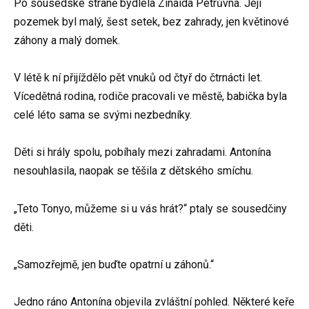
Po sousedské straně bydlela Zinaida Petrůvna. Její
pozemek byl malý, šest setek, bez zahrady, jen květinové
záhony a malý domek.
V létě k ní přijíždělo pět vnuků od čtyř do čtrnácti let.
Vícedětná rodina, rodiče pracovali ve městě, babička byla
celé léto sama se svými nezbedníky.
Děti si hrály spolu, pobíhaly mezi zahradami. Antonína
nesouhlasila, naopak se těšila z dětského smíchu.
„Teto Tonyo, můžeme si u vás hrát?“ ptaly se sousedčiny
děti.
„Samozřejmě, jen buďte opatrní u záhonů.“
Jedno ráno Antonína objevila zvláštní pohled. Některé keře