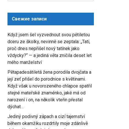
for:
Свежие записи
Když jsem šel vyzvednout svou pětiletou
dceru ze školky, nevinně se zeptala: „Tati,
proč dnes nepřišel nový tatínek jako
vždycky?“ — a jediná věta zničila deset let
mého manželství
Pětapadesátiletá žena porodila dvojčata a
její zeť přišel do porodnice s květinami.
Když však u novorozeného chlapce spatřil
stejné mateřské znaménko, jaké má od
narození i on, na několik vteřin přestal
dýchat…
Jediný podivný zápach a cizí tajemství
během okamžiku rozdrtily moje zdánlivě