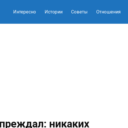
Интересно
Истории
Советы
Отношения
преждал: никаких