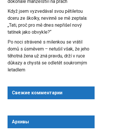
dokonalé manželství na prach
Když jsem vyzvedával svou pětiletou
dceru ze školky, nevinně se mě zeptala:
„Tati, proč pro mě dnes nepřišel nový
tatínek jako obvykle?“
Po noci strávené s milenkou se vrátil
domů s úsměvem – netušil však, že jeho
těhotná žena už zná pravdu, drží v ruce
důkazy a chystá se odletět soukromým
letadlem
Свежие комментарии
Архивы