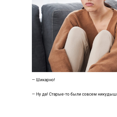
— Шикарно!
— Ну да! Старые-то были совсем никудыш