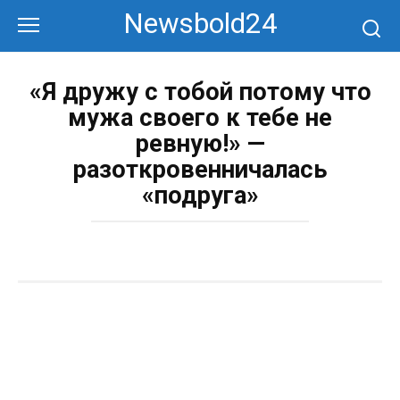
Перейти
Newsbold24
к
контенту
«Я дружу с тобой потому что
мужа своего к тебе не
ревную!» —
разоткровенничалась
«подруга»