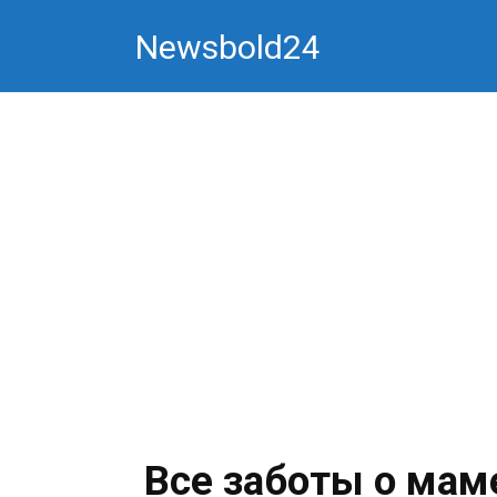
Перейти
Newsbold24
к
контенту
Все заботы о маме