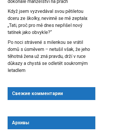
dokonalé manželství na prach
Když jsem vyzvedával svou pětiletou
dceru ze školky, nevinně se mě zeptala:
„Tati, proč pro mě dnes nepřišel nový
tatínek jako obvykle?“
Po noci strávené s milenkou se vrátil
domů s úsměvem – netušil však, že jeho
těhotná žena už zná pravdu, drží v ruce
důkazy a chystá se odletět soukromým
letadlem
Свежие комментарии
Архивы