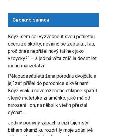
for:
Свежие записи
Když jsem šel vyzvednout svou pětiletou
dceru ze školky, nevinně se zeptala: „Tati,
proč dnes nepřišel nový tatínek jako
vždycky?“ — a jediná věta zničila deset let
mého manželství
Pětapadesátiletá žena porodila dvojčata a
její zeť přišel do porodnice s květinami.
Když však u novorozeného chlapce spatřil
stejné mateřské znaménko, jaké má od
narození i on, na několik vteřin přestal
dýchat…
Jediný podivný zápach a cizí tajemství
během okamžiku rozdrtily moje zdánlivě