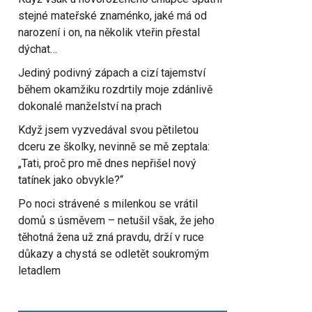
stejné mateřské znaménko, jaké má od
narození i on, na několik vteřin přestal
dýchat…
Jediný podivný zápach a cizí tajemství
během okamžiku rozdrtily moje zdánlivě
dokonalé manželství na prach
Když jsem vyzvedával svou pětiletou
dceru ze školky, nevinně se mě zeptala:
„Tati, proč pro mě dnes nepřišel nový
tatínek jako obvykle?“
Po noci strávené s milenkou se vrátil
domů s úsměvem – netušil však, že jeho
těhotná žena už zná pravdu, drží v ruce
důkazy a chystá se odletět soukromým
letadlem