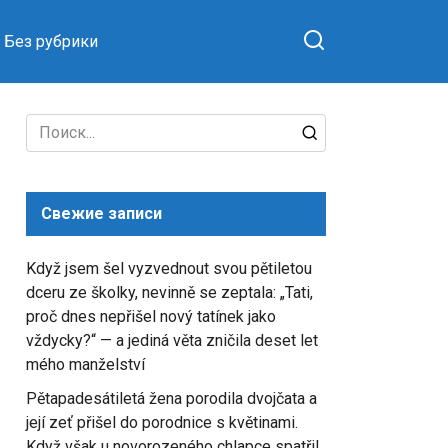
Без рубрики
Search
for:
Свежие записи
Když jsem šel vyzvednout svou pětiletou
dceru ze školky, nevinně se zeptala: „Tati,
proč dnes nepřišel nový tatínek jako
vždycky?“ — a jediná věta zničila deset let
mého manželství
Pětapadesátiletá žena porodila dvojčata a
její zeť přišel do porodnice s květinami.
Když však u novorozeného chlapce spatřil