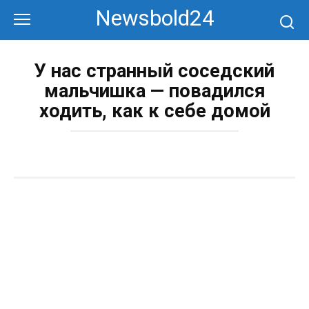
Перейти
Newsbold24
к
контенту
У нас странный соседский
мальчишка — повадился
ходить, как к себе домой