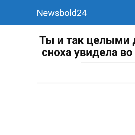
Перейти
Newsbold24
к
контенту
Ты и так целыми 
сноха увидела в