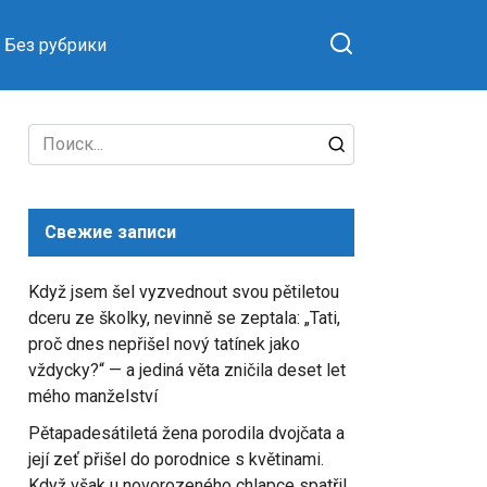
Без рубрики
Search
for:
Свежие записи
Když jsem šel vyzvednout svou pětiletou
dceru ze školky, nevinně se zeptala: „Tati,
proč dnes nepřišel nový tatínek jako
vždycky?“ — a jediná věta zničila deset let
mého manželství
Pětapadesátiletá žena porodila dvojčata a
její zeť přišel do porodnice s květinami.
Když však u novorozeného chlapce spatřil