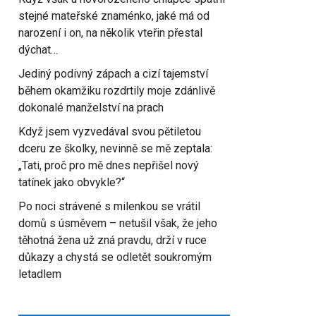
stejné mateřské znaménko, jaké má od
narození i on, na několik vteřin přestal
dýchat…
Jediný podivný zápach a cizí tajemství
během okamžiku rozdrtily moje zdánlivě
dokonalé manželství na prach
Když jsem vyzvedával svou pětiletou
dceru ze školky, nevinně se mě zeptala:
„Tati, proč pro mě dnes nepřišel nový
tatínek jako obvykle?“
Po noci strávené s milenkou se vrátil
domů s úsměvem – netušil však, že jeho
těhotná žena už zná pravdu, drží v ruce
důkazy a chystá se odletět soukromým
letadlem