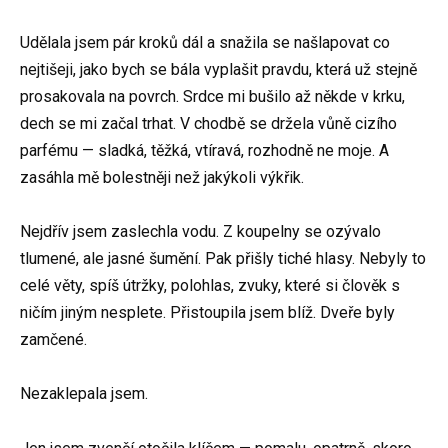
Udělala jsem pár kroků dál a snažila se našlapovat co
nejtišeji, jako bych se bála vyplašit pravdu, která už stejně
prosakovala na povrch. Srdce mi bušilo až někde v krku,
dech se mi začal trhat. V chodbě se držela vůně cizího
parfému — sladká, těžká, vtíravá, rozhodně ne moje. A
zasáhla mě bolestněji než jakýkoli výkřik.
Nejdřív jsem zaslechla vodu. Z koupelny se ozývalo
tlumené, ale jasné šumění. Pak přišly tiché hlasy. Nebyly to
celé věty, spíš útržky, polohlas, zvuky, které si člověk s
ničím jiným nesplete. Přistoupila jsem blíž. Dveře byly
zamčené.
Nezaklepala jsem.