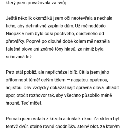
který jsem považovala za svůj.
Ještě několik okamžiků jsem oči neotevřela a nechala
ticho, aby definitivně zaplnilo dům. Už mě neděsilo.
Naopak v něm bylo cosi poctivého, očištěného od
přetvářky. Poprvé po dlouhé době kolem mě nezněla
falešná slova ani známé tóny hlasů, za nimiž byla
schovaná lež.
Petr stál poblíž, ale nepřicházel blíž. Cítila jsem jeho
přítomnost téměř celým tělem — napjatou, opatrnou,
nejistou. Dřív vždycky dokázal najít správná slova, uhladit
spor, otočit rozhovor tak, aby všechno působilo méně
hrozně. Teď mlčel.
Pomalu jsem vstala z křesla a došla k oknu. Za sklem byl
tentýž dvůr, stejné rovné chodníčky, stejný plot, za kterým