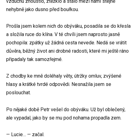
vzduchu zhoustlo, ztěžklo a stálo mezi námi stejně
nehybně jako dusno před bouřkou.
Prošla jsem kolem nich do obýváku, posadila se do křesla
a složila ruce do klína. V té chvíli jsem naprosto jasně
pochopila: zpátky už žádná cesta nevede. Nedá se vrátit
důvěra, běžný život ani drobné radosti, které mi ještě ráno
připadaly tak samozřejmé.
Z chodby ke mně doléhaly věty, útržky omluv, zvýšené
hlasy a krátké tvrdé odpovědi. Nesnažila jsem se
poslouchat.
Po nějaké době Petr vešel do obýváku. Už byl oblečený,
ale vypadal, jako by se mu pod nohama propadla zem.
— Lucie… — začal.