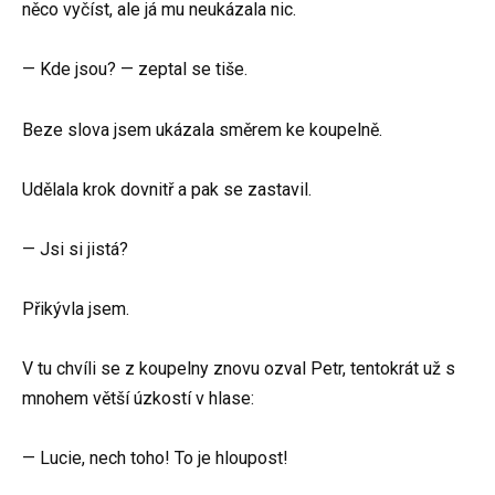
něco vyčíst, ale já mu neukázala nic.
— Kde jsou? — zeptal se tiše.
Beze slova jsem ukázala směrem ke koupelně.
Udělala krok dovnitř a pak se zastavil.
— Jsi si jistá?
Přikývla jsem.
V tu chvíli se z koupelny znovu ozval Petr, tentokrát už s
mnohem větší úzkostí v hlase:
— Lucie, nech toho! To je hloupost!