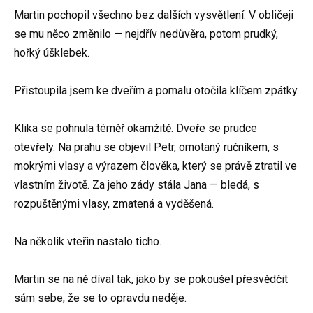
Martin pochopil všechno bez dalších vysvětlení. V obličeji
se mu něco změnilo — nejdřív nedůvěra, potom prudký,
hořký úšklebek.
Přistoupila jsem ke dveřím a pomalu otočila klíčem zpátky.
Klika se pohnula téměř okamžitě. Dveře se prudce
otevřely. Na prahu se objevil Petr, omotaný ručníkem, s
mokrými vlasy a výrazem člověka, který se právě ztratil ve
vlastním životě. Za jeho zády stála Jana — bledá, s
rozpuštěnými vlasy, zmatená a vyděšená.
Na několik vteřin nastalo ticho.
Martin se na ně díval tak, jako by se pokoušel přesvědčit
sám sebe, že se to opravdu neděje.