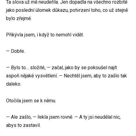
Ta slova už mě neudeřila. Jen dopadla na všechno rozbité
jako poslední úlomek důkazu, potvrzení toho, co už stejně
bylo zřejmé.
Přikývla jsem, i když to nemohl vidět.
— Dobře.
— Bylo to… složité, — začal, jako by se pokoušel najít
aspoň nějaké vysvětlení. — Nechtěl jsem, aby to zašlo tak
daleko.
Otočila jsem se k němu.
— Ale zašlo, — řekla jsem rovně. — A ty jsi neudělal nic,
abys to zastavil.