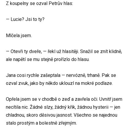
Z koupelny se ozval Petrův hlas:
— Lucie? Jsi to ty?
Mlčela jsem.
— Otevři ty dveře, — řekl už hlasitěji. Snažil se znít klidně,
ale napětí se mu stejně prořízlo do hlasu.
Jana cosi rychle zašeptala — nervózně, trhaně. Pak se
ozval zvuk, jako by někdo uklouzl na mokré podlaze.
Opřela jsem se v chodbě o zeď a zavřela oči. Uvnitř jsem
necítila nic. Žádné slzy, žádný křik, žádnou hysterii — jen
chladnou, skoro děsivou jasnost. Všechno se najednou
stalo prostým a bolestně zřejmým.