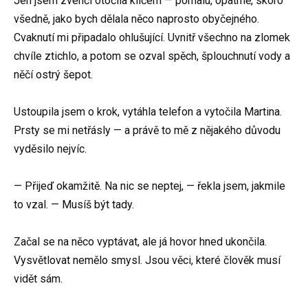
Jen jsem zvenčí otočila klíčem — pomalu, opatrně, skoro
všedně, jako bych dělala něco naprosto obyčejného.
Cvaknutí mi připadalo ohlušující. Uvnitř všechno na zlomek
chvíle ztichlo, a potom se ozval spěch, šplouchnutí vody a
něčí ostrý šepot.
Ustoupila jsem o krok, vytáhla telefon a vytočila Martina.
Prsty se mi netřásly — a právě to mě z nějakého důvodu
vyděsilo nejvíc.
— Přijeď okamžitě. Na nic se neptej, — řekla jsem, jakmile
to vzal. — Musíš být tady.
Začal se na něco vyptávat, ale já hovor hned ukončila.
Vysvětlovat nemělo smysl. Jsou věci, které člověk musí
vidět sám.