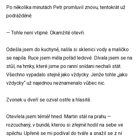
Po několika minutách Petr promluvil znovu, tentokrát už
podrážděně:
— Tohle není vtipné. Okamžitě otevři.
Odešla jsem do kuchyně, nalila si sklenici vody a maličko
se napila. Ruce jsem měla pořád ledové. Dívala jsem se na
stůl, na hrnky, které jsme po ranní snídani nechali stát.
Všechno vypadalo stejně jako vždycky. Jenže tohle „jako
vždycky“ už najednou neznamenalo vůbec nic.
Zvonek u dveří se ozval ostře a hlasitě.
Otevřela jsem téměř hned. Martin stál na prahu —
rozcuchaný, v bundě, kterou si zřejmě hodil na sebe ve
spěchu. Upřeně se mi podíval do tváře a snažil se z ní