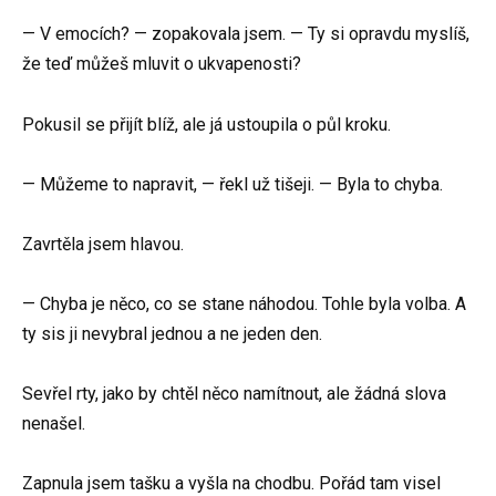
— V emocích? — zopakovala jsem. — Ty si opravdu myslíš,
že teď můžeš mluvit o ukvapenosti?
Pokusil se přijít blíž, ale já ustoupila o půl kroku.
— Můžeme to napravit, — řekl už tišeji. — Byla to chyba.
Zavrtěla jsem hlavou.
— Chyba je něco, co se stane náhodou. Tohle byla volba. A
ty sis ji nevybral jednou a ne jeden den.
Sevřel rty, jako by chtěl něco namítnout, ale žádná slova
nenašel.
Zapnula jsem tašku a vyšla na chodbu. Pořád tam visel