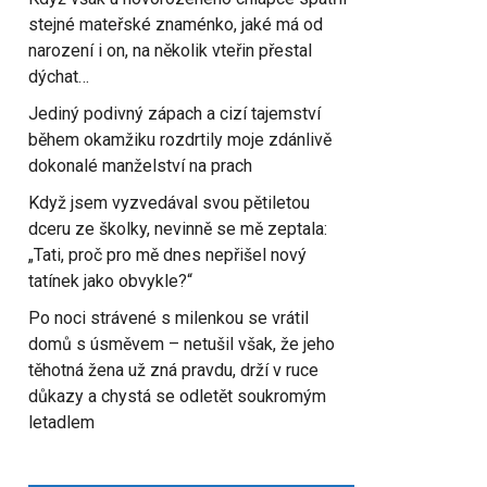
stejné mateřské znaménko, jaké má od
narození i on, na několik vteřin přestal
dýchat…
Jediný podivný zápach a cizí tajemství
během okamžiku rozdrtily moje zdánlivě
dokonalé manželství na prach
Když jsem vyzvedával svou pětiletou
dceru ze školky, nevinně se mě zeptala:
„Tati, proč pro mě dnes nepřišel nový
tatínek jako obvykle?“
Po noci strávené s milenkou se vrátil
domů s úsměvem – netušil však, že jeho
těhotná žena už zná pravdu, drží v ruce
důkazy a chystá se odletět soukromým
letadlem