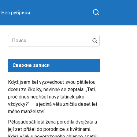
Без рубрики
Search
for:
Свежие записи
Když jsem šel vyzvednout svou pětiletou
dceru ze školky, nevinně se zeptala: „Tati,
proč dnes nepřišel nový tatínek jako
vždycky?“ — a jediná věta zničila deset let
mého manželství
Pětapadesátiletá žena porodila dvojčata a
její zeť přišel do porodnice s květinami.
Když však u novorozeného chlapce spatřil