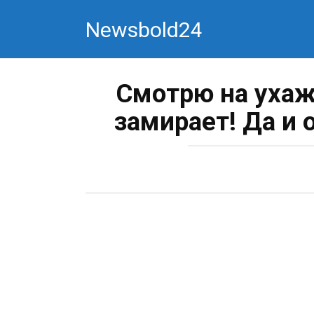
Перейти
Newsbold24
к
контенту
Смотрю на ухаж
замирает! Да и 