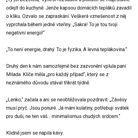
odejít do kuchyně. Jenže kapsou domácích tepláků zavadil
o kliku. Ozvalo se zapraskání. Veškerá vznešenost z něj
vyprchala během jedné vteřiny. „Sakra! To je tou tvojí
negativní energií!“
„To není energie, drahý. To je fyzika. A levná teplákovina.“
Druhý den k nám samozřejmě bez zazvonění vplula paní
Milada. Klíče měla „pro každý případ“, který se z
neznámého důvodu stával třikrát týdně.
„Lenko,“ začala a ani se neobtěžovala pozdravit. „Závěsy
musí pryč. Jsou ponuré. Já mám kulatiny, potřebuji svátek
pro duši, ne ten váš… minimalismus chudých srdcem.“
Klidně jsem se napila kávy.