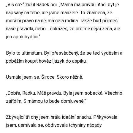
„Víš co?“ zúžil Radek oči. „Máma má pravdu. Ano, byt je
napsaný na tebe, ale jsme manželé. To znamená, že
morální právo na něj má celá rodina. Takže buď přijmeš
naše pravidla, nebo… dokážeš, že pro mě nejsi žena, ale
jen spolubydlící.“
Bylo to ultimátum. Byl přesvědčený, že se teď vyděsím a
poběžím koupit hovězí jazyk do aspiku.
Usmála jsem se. Široce. Skoro něžně.
„Dobře, Radku. Máš pravdu. Byla jsem sobecká. Všechno
zařídím. S mámou to bude domluvené.“
Zbývající tři dny jsem hrála ideální snachu. Přikyvovala
jsem, usmívala se, obdivovala tchyniny nápady.