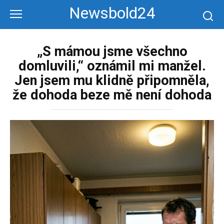
Перейти
Newsbold24
к
контенту
„S mámou jsme všechno
domluvili,“ oznámil mi manžel.
Jen jsem mu klidně připomněla,
že dohoda beze mě není dohoda