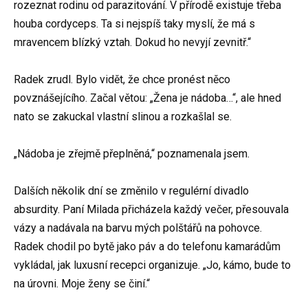
rozeznat rodinu od parazitování. V přírodě existuje třeba
houba cordyceps. Ta si nejspíš taky myslí, že má s
mravencem blízký vztah. Dokud ho nevyjí zevnitř.“
Radek zrudl. Bylo vidět, že chce pronést něco
povznášejícího. Začal větou: „Žena je nádoba…“, ale hned
nato se zakuckal vlastní slinou a rozkašlal se.
„Nádoba je zřejmě přeplněná,“ poznamenala jsem.
Dalších několik dní se změnilo v regulérní divadlo
absurdity. Paní Milada přicházela každý večer, přesouvala
vázy a nadávala na barvu mých polštářů na pohovce.
Radek chodil po bytě jako páv a do telefonu kamarádům
vykládal, jak luxusní recepci organizuje. „Jo, kámo, bude to
na úrovni. Moje ženy se činí.“