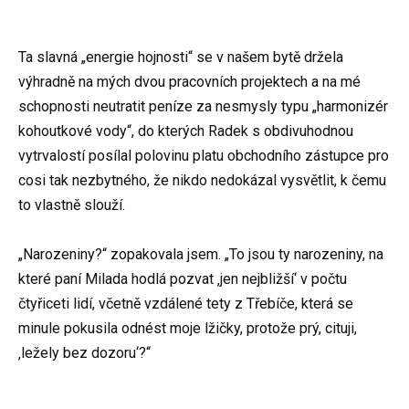
Ta slavná „energie hojnosti“ se v našem bytě držela
výhradně na mých dvou pracovních projektech a na mé
schopnosti neutratit peníze za nesmysly typu „harmonizér
kohoutkové vody“, do kterých Radek s obdivuhodnou
vytrvalostí posílal polovinu platu obchodního zástupce pro
cosi tak nezbytného, že nikdo nedokázal vysvětlit, k čemu
to vlastně slouží.
„Narozeniny?“ zopakovala jsem. „To jsou ty narozeniny, na
které paní Milada hodlá pozvat ‚jen nejbližší‘ v počtu
čtyřiceti lidí, včetně vzdálené tety z Třebíče, která se
minule pokusila odnést moje lžičky, protože prý, cituji,
‚ležely bez dozoru‘?“