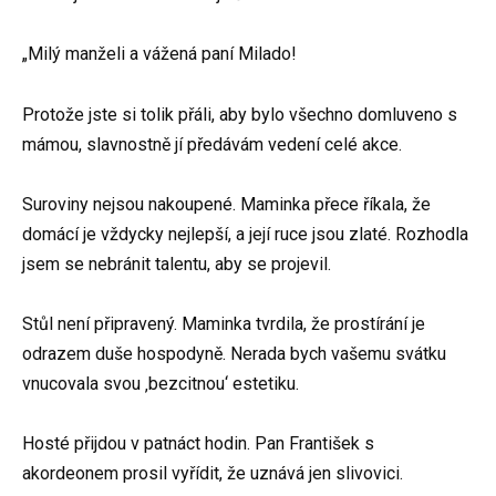
„Milý manželi a vážená paní Milado!
Protože jste si tolik přáli, aby bylo všechno domluveno s
mámou, slavnostně jí předávám vedení celé akce.
Suroviny nejsou nakoupené. Maminka přece říkala, že
domácí je vždycky nejlepší, a její ruce jsou zlaté. Rozhodla
jsem se nebránit talentu, aby se projevil.
Stůl není připravený. Maminka tvrdila, že prostírání je
odrazem duše hospodyně. Nerada bych vašemu svátku
vnucovala svou ‚bezcitnou‘ estetiku.
Hosté přijdou v patnáct hodin. Pan František s
akordeonem prosil vyřídit, že uznává jen slivovici.