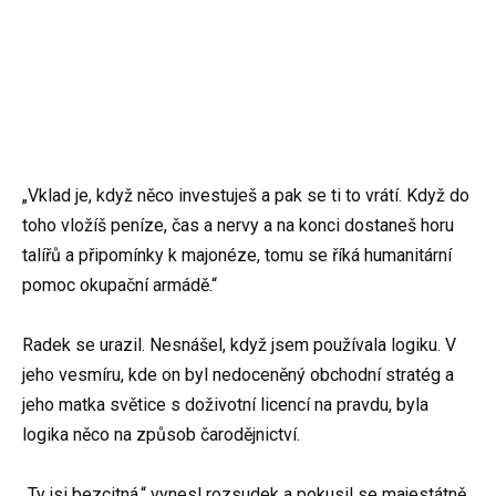
„Vklad je, když něco investuješ a pak se ti to vrátí. Když do
toho vložíš peníze, čas a nervy a na konci dostaneš horu
talířů a připomínky k majonéze, tomu se říká humanitární
pomoc okupační armádě.“
Radek se urazil. Nesnášel, když jsem používala logiku. V
jeho vesmíru, kde on byl nedoceněný obchodní stratég a
jeho matka světice s doživotní licencí na pravdu, byla
logika něco na způsob čarodějnictví.
„Ty jsi bezcitná,“ vynesl rozsudek a pokusil se majestátně