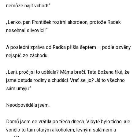
nemůže najít vchod!“
„Lenko, pan František roztrhl akordeon, protože Radek
nesehnal slivovici!“
A poslední zpráva od Radka přišla šeptem — podle ozvěny
nejspíš ze záchodu.
„Leni, proč jsi to udělala? Máma brečí. Teta Božena říká, že
jsme ostuda rodiny a chudáci. Vrať se, jo? Já to všechno
sám umyju.“
Neodpověděla jsem.
Domů jsem se vrátila po třech dnech. V bytě bylo ticho, ale
vonělo to tam starým alkoholem, levným salámem a