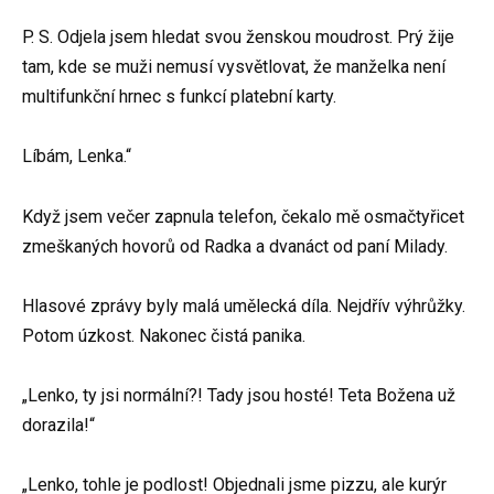
P. S. Odjela jsem hledat svou ženskou moudrost. Prý žije
tam, kde se muži nemusí vysvětlovat, že manželka není
multifunkční hrnec s funkcí platební karty.
Líbám, Lenka.“
Když jsem večer zapnula telefon, čekalo mě osmačtyřicet
zmeškaných hovorů od Radka a dvanáct od paní Milady.
Hlasové zprávy byly malá umělecká díla. Nejdřív výhrůžky.
Potom úzkost. Nakonec čistá panika.
„Lenko, ty jsi normální?! Tady jsou hosté! Teta Božena už
dorazila!“
„Lenko, tohle je podlost! Objednali jsme pizzu, ale kurýr