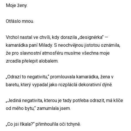
Moje ženy.
Otřáslo mnou.
Vrchol nastal ve chvíli, kdy dorazila „designérka“ —
kamarádka paní Milady. S neochvějnou jistotou oznámila,
že pro slavnostní atmosféru musíme všechna moje
zrcadla přelepit alobalem.
„Odrazí to negativitu,“ promlouvala kamarádka, žena v
baretu, který vypadal jako rozpláclá dekorativní dýně.
„Jediná negativita, kterou je tady potřeba odrazit, má klíče
od mého bytu,“ zamumlala jsem.
„Co jsi říkala?“ přimhouřila oči tchyně.