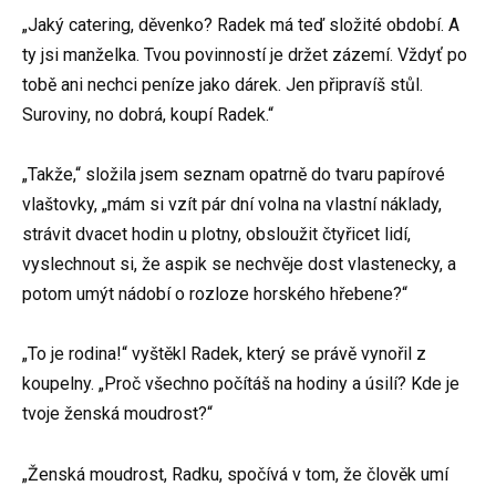
„Jaký catering, děvenko? Radek má teď složité období. A
ty jsi manželka. Tvou povinností je držet zázemí. Vždyť po
tobě ani nechci peníze jako dárek. Jen připravíš stůl.
Suroviny, no dobrá, koupí Radek.“
„Takže,“ složila jsem seznam opatrně do tvaru papírové
vlaštovky, „mám si vzít pár dní volna na vlastní náklady,
strávit dvacet hodin u plotny, obsloužit čtyřicet lidí,
vyslechnout si, že aspik se nechvěje dost vlastenecky, a
potom umýt nádobí o rozloze horského hřebene?“
„To je rodina!“ vyštěkl Radek, který se právě vynořil z
koupelny. „Proč všechno počítáš na hodiny a úsilí? Kde je
tvoje ženská moudrost?“
„Ženská moudrost, Radku, spočívá v tom, že člověk umí