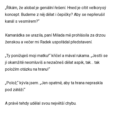
„Říkám, že alobal je geniální řešení. Hned je cítit velkorysý
koncept. Budeme z něj dělat i čepičky? Aby se nepřerušil
kanál s vesmírem?“
Kamarádka se urazila, paní Milada mě prohlásila za drzou
ženskou a večer mi Radek uspořádal představení.
„Ty ponižuješ moji matku!“ křičel a mával rukama. „Jestli se
jí okamžitě neomluvíš a nezačneš dělat aspik, tak… tak
položím otázku na hranu!“
„Polož,“ kývla jsem. „Jen opatrně, aby ta hrana nepraskla
pod zátěží.“
A právě tehdy udělal svou největší chybu.