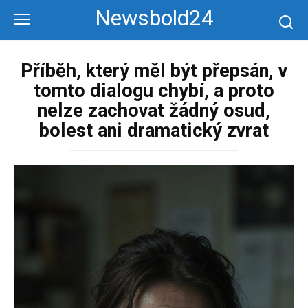
Перейти
Newsbold24
к
контенту
Příběh, který měl být přepsán, v
tomto dialogu chybí, a proto
nelze zachovat žádný osud,
bolest ani dramatický zvrat