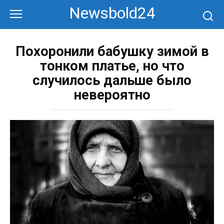
Перейти
Newsbold24
к
контенту
Похоронили бабушку зимой в
тонком платье, но что
случилось дальше было
невероятно