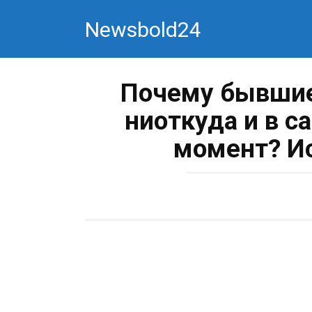
Перейти
Newsbold24
к
контенту
Почему бывшие
ниоткуда и в 
момент? Ис