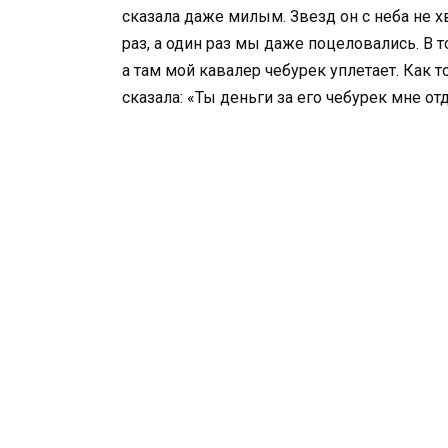
сказала даже милым. Звезд он с неба не х
раз, а один раз мы даже поцеловались. В т
а там мой кавалер чебурек уплетает. Как 
сказала: «Ты деньги за его чебурек мне отд