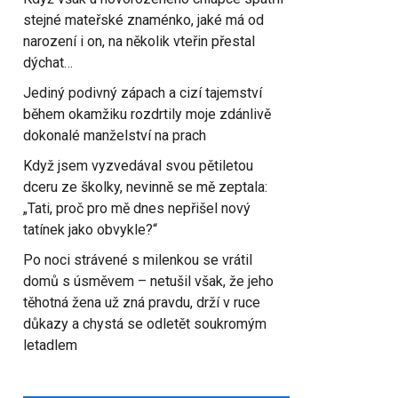
stejné mateřské znaménko, jaké má od
narození i on, na několik vteřin přestal
dýchat…
Jediný podivný zápach a cizí tajemství
během okamžiku rozdrtily moje zdánlivě
dokonalé manželství na prach
Když jsem vyzvedával svou pětiletou
dceru ze školky, nevinně se mě zeptala:
„Tati, proč pro mě dnes nepřišel nový
tatínek jako obvykle?“
Po noci strávené s milenkou se vrátil
domů s úsměvem – netušil však, že jeho
těhotná žena už zná pravdu, drží v ruce
důkazy a chystá se odletět soukromým
letadlem