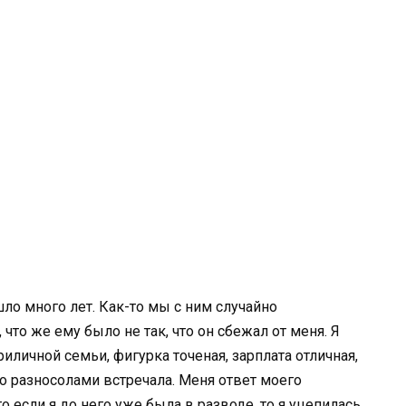
о много лет. Как-то мы с ним случайно
 что же ему было не так, что он сбежал от меня. Я
иличной семьи, фигурка точеная, зарплата отличная,
го разносолами встречала. Меня ответ моего
то если я до него уже была в разводе, то я уцепилась