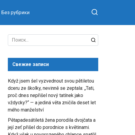
Без рубрики
Search
for:
Свежие записи
Když jsem šel vyzvednout svou pětiletou
dceru ze školky, nevinně se zeptala: „Tati,
proč dnes nepřišel nový tatínek jako
vždycky?“ — a jediná věta zničila deset let
mého manželství
Pětapadesátiletá žena porodila dvojčata a
její zeť přišel do porodnice s květinami.
Když však u novorozeného chlapce spatřil