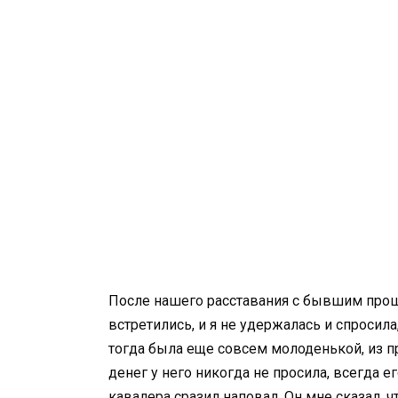
После нашего расставания с бывшим прошл
встретились, и я не удержалась и спросила,
тогда была еще совсем молоденькой, из пр
денег у него никогда не просила, всегда е
кавалера сразил наповал. Он мне сказал, ч