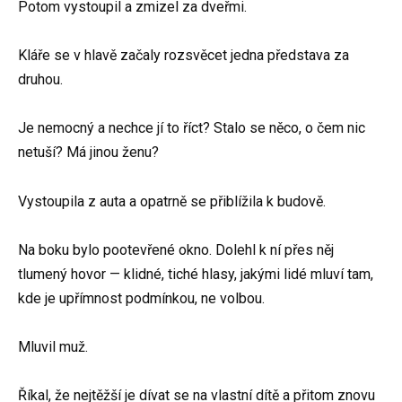
Potom vystoupil a zmizel za dveřmi.
Kláře se v hlavě začaly rozsvěcet jedna představa za
druhou.
Je nemocný a nechce jí to říct? Stalo se něco, o čem nic
netuší? Má jinou ženu?
Vystoupila z auta a opatrně se přiblížila k budově.
Na boku bylo pootevřené okno. Dolehl k ní přes něj
tlumený hovor — klidné, tiché hlasy, jakými lidé mluví tam,
kde je upřímnost podmínkou, ne volbou.
Mluvil muž.
Říkal, že nejtěžší je dívat se na vlastní dítě a přitom znovu