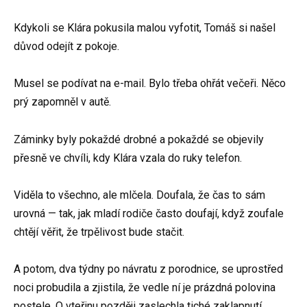
Kdykoli se Klára pokusila malou vyfotit, Tomáš si našel
důvod odejít z pokoje.
Musel se podívat na e-mail. Bylo třeba ohřát večeři. Něco
prý zapomněl v autě.
Záminky byly pokaždé drobné a pokaždé se objevily
přesně ve chvíli, kdy Klára vzala do ruky telefon.
Viděla to všechno, ale mlčela. Doufala, že čas to sám
urovná — tak, jak mladí rodiče často doufají, když zoufale
chtějí věřit, že trpělivost bude stačit.
A potom, dva týdny po návratu z porodnice, se uprostřed
noci probudila a zjistila, že vedle ní je prázdná polovina
postele. O vteřinu později zaslechla tiché zaklapnutí