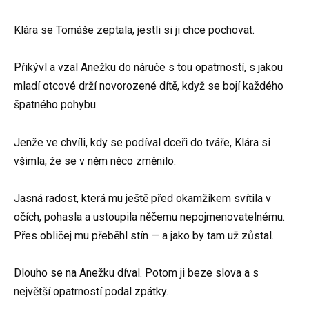
Klára se Tomáše zeptala, jestli si ji chce pochovat.
Přikývl a vzal Anežku do náruče s tou opatrností, s jakou
mladí otcové drží novorozené dítě, když se bojí každého
špatného pohybu.
Jenže ve chvíli, kdy se podíval dceři do tváře, Klára si
všimla, že se v něm něco změnilo.
Jasná radost, která mu ještě před okamžikem svítila v
očích, pohasla a ustoupila něčemu nepojmenovatelnému.
Přes obličej mu přeběhl stín — a jako by tam už zůstal.
Dlouho se na Anežku díval. Potom ji beze slova a s
největší opatrností podal zpátky.