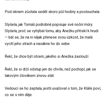
Pod oknem zůstala sedět skoro půl hodiny a poslouchala.
Slyšela, jak Tomáš podrobně popisuje své noční můry.
Slyšela, proč se vyhýbal tomu, aby Anežku přitiskl k hrudi
— bál se, že na ni nějak přenese svou úzkost, že malá
vycítí jeho strach a nasákne ho do sebe.
Řekl, že chce být otcem, jakého si Anežka zaslouží.
Řekl, že si drží odstup jen do chvíle, než pochopí, jak se
takovým člověkem znovu stát.
Vedoucí se ho zeptala, jestli uvažoval o tom, že Kláře poví,
co se s ním děje.