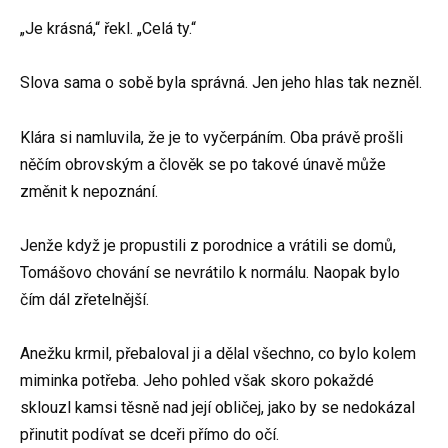
„Je krásná,“ řekl. „Celá ty.“
Slova sama o sobě byla správná. Jen jeho hlas tak nezněl.
Klára si namluvila, že je to vyčerpáním. Oba právě prošli
něčím obrovským a člověk se po takové únavě může
změnit k nepoznání.
Jenže když je propustili z porodnice a vrátili se domů,
Tomášovo chování se nevrátilo k normálu. Naopak bylo
čím dál zřetelnější.
Anežku krmil, přebaloval ji a dělal všechno, co bylo kolem
miminka potřeba. Jeho pohled však skoro pokaždé
sklouzl kamsi těsně nad její obličej, jako by se nedokázal
přinutit podívat se dceři přímo do očí.