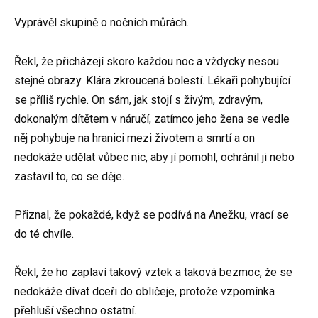
Vyprávěl skupině o nočních můrách.
Řekl, že přicházejí skoro každou noc a vždycky nesou
stejné obrazy. Klára zkroucená bolestí. Lékaři pohybující
se příliš rychle. On sám, jak stojí s živým, zdravým,
dokonalým dítětem v náručí, zatímco jeho žena se vedle
něj pohybuje na hranici mezi životem a smrtí a on
nedokáže udělat vůbec nic, aby jí pomohl, ochránil ji nebo
zastavil to, co se děje.
Přiznal, že pokaždé, když se podívá na Anežku, vrací se
do té chvíle.
Řekl, že ho zaplaví takový vztek a taková bezmoc, že se
nedokáže dívat dceři do obličeje, protože vzpomínka
přehluší všechno ostatní.