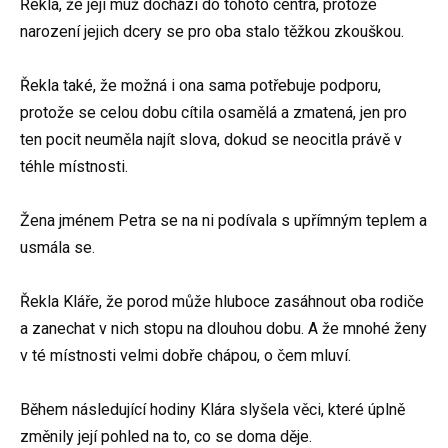
Řekla, že její muž dochází do tohoto centra, protože
narození jejich dcery se pro oba stalo těžkou zkouškou.
Řekla také, že možná i ona sama potřebuje podporu,
protože se celou dobu cítila osamělá a zmatená, jen pro
ten pocit neuměla najít slova, dokud se neocitla právě v
téhle místnosti.
Žena jménem Petra se na ni podívala s upřímným teplem a
usmála se.
Řekla Kláře, že porod může hluboce zasáhnout oba rodiče
a zanechat v nich stopu na dlouhou dobu. A že mnohé ženy
v té místnosti velmi dobře chápou, o čem mluví.
Během následující hodiny Klára slyšela věci, které úplně
změnily její pohled na to, co se doma děje.