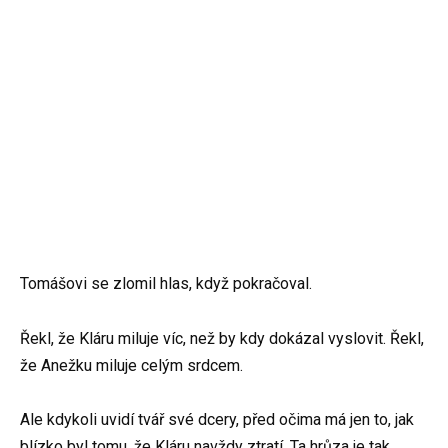
Tomášovi se zlomil hlas, když pokračoval.
Řekl, že Kláru miluje víc, než by kdy dokázal vyslovit. Řekl,
že Anežku miluje celým srdcem.
Ale kdykoli uvidí tvář své dcery, před očima má jen to, jak
blízko byl tomu, že Kláru navždy ztratí. Ta hrůza je tak