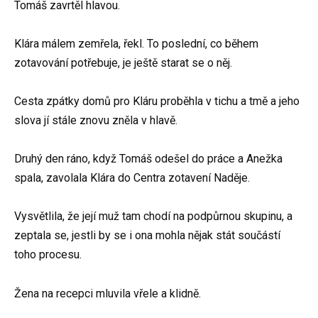
Tomáš zavrtěl hlavou.
Klára málem zemřela, řekl. To poslední, co během
zotavování potřebuje, je ještě starat se o něj.
Cesta zpátky domů pro Kláru proběhla v tichu a tmě a jeho
slova jí stále znovu zněla v hlavě.
Druhý den ráno, když Tomáš odešel do práce a Anežka
spala, zavolala Klára do Centra zotavení Naděje.
Vysvětlila, že její muž tam chodí na podpůrnou skupinu, a
zeptala se, jestli by se i ona mohla nějak stát součástí
toho procesu.
Žena na recepci mluvila vřele a klidně.