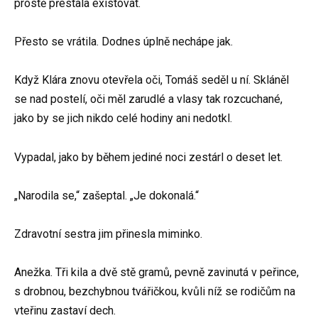
prostě přestala existovat.
Přesto se vrátila. Dodnes úplně nechápe jak.
Když Klára znovu otevřela oči, Tomáš seděl u ní. Skláněl
se nad postelí, oči měl zarudlé a vlasy tak rozcuchané,
jako by se jich nikdo celé hodiny ani nedotkl.
Vypadal, jako by během jediné noci zestárl o deset let.
„Narodila se,“ zašeptal. „Je dokonalá.“
Zdravotní sestra jim přinesla miminko.
Anežka. Tři kila a dvě stě gramů, pevně zavinutá v peřince,
s drobnou, bezchybnou tvářičkou, kvůli níž se rodičům na
vteřinu zastaví dech.