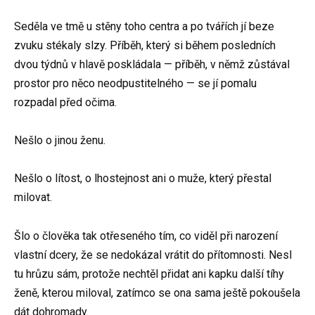
Seděla ve tmě u stěny toho centra a po tvářích jí beze
zvuku stékaly slzy. Příběh, který si během posledních
dvou týdnů v hlavě poskládala — příběh, v němž zůstával
prostor pro něco neodpustitelného — se jí pomalu
rozpadal před očima.
Nešlo o jinou ženu.
Nešlo o lítost, o lhostejnost ani o muže, který přestal
milovat.
Šlo o člověka tak otřeseného tím, co viděl při narození
vlastní dcery, že se nedokázal vrátit do přítomnosti. Nesl
tu hrůzu sám, protože nechtěl přidat ani kapku další tíhy
ženě, kterou miloval, zatímco se ona sama ještě pokoušela
dát dohromady.