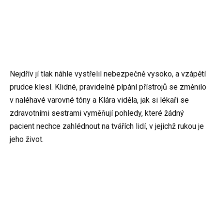
Nejdřív jí tlak náhle vystřelil nebezpečně vysoko, a vzápětí
prudce klesl. Klidné, pravidelné pípání přístrojů se změnilo
v naléhavé varovné tóny a Klára viděla, jak si lékaři se
zdravotními sestrami vyměňují pohledy, které žádný
pacient nechce zahlédnout na tvářích lidí, v jejichž rukou je
jeho život.