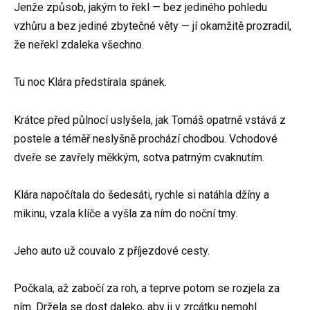
Jenže způsob, jakým to řekl — bez jediného pohledu
vzhůru a bez jediné zbytečné věty — jí okamžitě prozradil,
že neřekl zdaleka všechno.
Tu noc Klára předstírala spánek.
Krátce před půlnocí uslyšela, jak Tomáš opatrně vstává z
postele a téměř neslyšně prochází chodbou. Vchodové
dveře se zavřely měkkým, sotva patrným cvaknutím.
Klára napočítala do šedesáti, rychle si natáhla džíny a
mikinu, vzala klíče a vyšla za ním do noční tmy.
Jeho auto už couvalo z příjezdové cesty.
Počkala, až zabočí za roh, a teprve potom se rozjela za
ním. Držela se dost daleko, aby ji v zrcátku nemohl