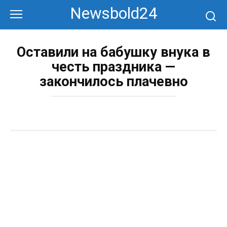
Перейти
Newsbold24
к
контенту
Оставили на бабушку внука в
честь праздника —
закончилось плачевно