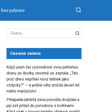
Без рубрики
Search
for:
Свежие записи
Když jsem šel vyzvednout svou pětiletou
dceru ze školky, nevinně se zeptala: „Tati,
proč dnes nepřišel nový tatínek jako
vždycky?“ — a jediná věta zničila deset let
mého manželství
Pětapadesátiletá žena porodila dvojčata a
její zeť přišel do porodnice s květinami.
Když však u novorozeného chlapce spatřil