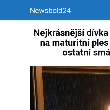
Перейти
Newsbold24
к
контенту
Nejkrásnější dívka
na maturitní ples 
ostatní sm