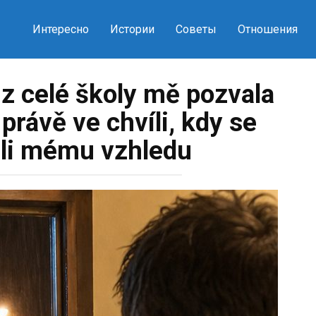
Интересно
Истории
Советы
Отношения
 z celé školy mě pozvala
právě ve chvíli, kdy se
áli mému vzhledu