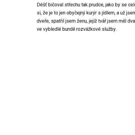
Déšť bičoval střechu tak prudce, jako by se ce
si, že je to jen obyčejný kurýr s jídlem, a už 
dveře, spatřil jsem ženu, jejíž tvář jsem měl d
ve vybledlé bundě rozvážkové služby.