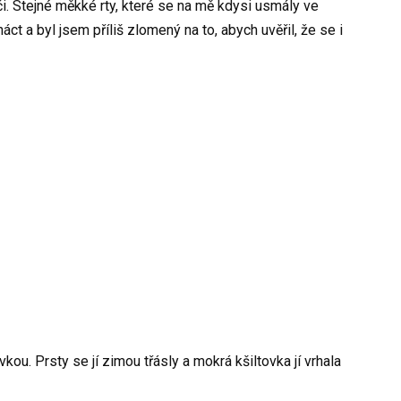
či. Stejné měkké rty, které se na mě kdysi usmály ve
ct a byl jsem příliš zlomený na to, abych uvěřil, že se i
u. Prsty se jí zimou třásly a mokrá kšiltovka jí vrhala