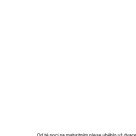
Od té noci na maturitním plese uběhlo už dvacet 