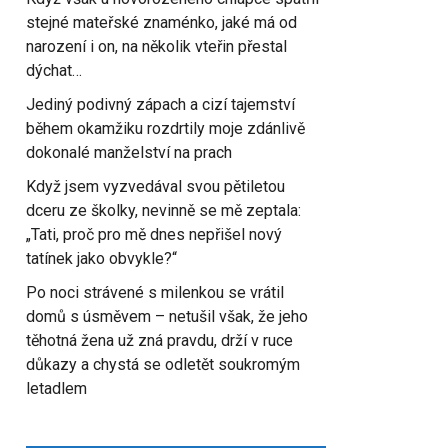
stejné mateřské znaménko, jaké má od
narození i on, na několik vteřin přestal
dýchat…
Jediný podivný zápach a cizí tajemství
během okamžiku rozdrtily moje zdánlivě
dokonalé manželství na prach
Když jsem vyzvedával svou pětiletou
dceru ze školky, nevinně se mě zeptala:
„Tati, proč pro mě dnes nepřišel nový
tatínek jako obvykle?“
Po noci strávené s milenkou se vrátil
domů s úsměvem – netušil však, že jeho
těhotná žena už zná pravdu, drží v ruce
důkazy a chystá se odletět soukromým
letadlem