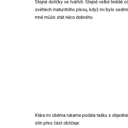
Stejné dolíčky ve tvářích. Stejné velké hnědé o
světlech maturitního plesu, když mi bylo sedmná
mně může stát něco dobrého.
Klára mi oběma rukama podala tašku s objednávko
stín přes část obličeje.