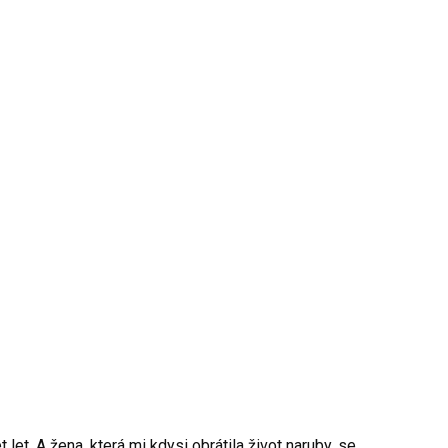
let. A žena, která mi kdysi obrátila život naruby, se