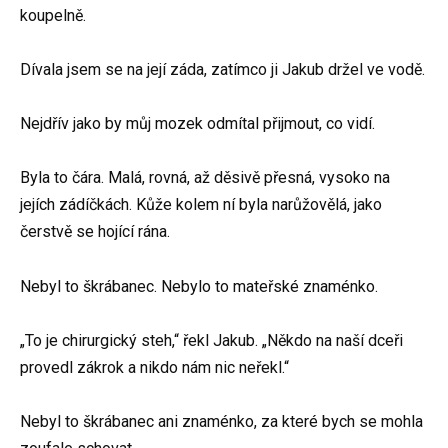
koupelně.
Dívala jsem se na její záda, zatímco ji Jakub držel ve vodě.
Nejdřív jako by můj mozek odmítal přijmout, co vidí.
Byla to čára. Malá, rovná, až děsivě přesná, vysoko na
jejích zádíčkách. Kůže kolem ní byla narůžovělá, jako
čerstvě se hojící rána.
Nebyl to škrábanec. Nebylo to mateřské znaménko.
„To je chirurgický steh,“ řekl Jakub. „Někdo na naší dceři
provedl zákrok a nikdo nám nic neřekl.“
Nebyl to škrábanec ani znaménko, za které bych se mohla