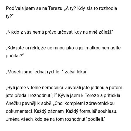
Podívala jsem se na Terezu. „A ty? Kdy sis to rozhodla
ty?“
„Nikdo z vás nemá právo určovat, kdy na mně záleží.“
„Kdy jste si řekli, že se mnou jako s její matkou nemusíte
počítat?“
„Museli jsme jednat rychle…“ začal lékař.
„Byli jsme v téhle nemocnici. Zavolali jste jednou a potom
jste předali rozhodnutí jí.“ Kývla jsem k Tereze a přitiskla
Anežku pevněji k sobě. „Chci kompletní zdravotnickou
dokumentaci. Každý záznam. Každý formulář souhlasu.
Jména všech, kdo se na tom rozhodnutí podíleli.“