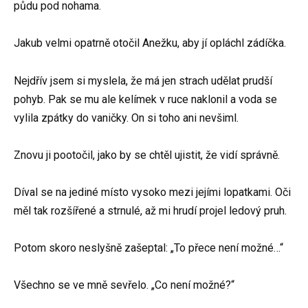
půdu pod nohama.
Jakub velmi opatrně otočil Anežku, aby jí opláchl zádíčka.
Nejdřív jsem si myslela, že má jen strach udělat prudší
pohyb. Pak se mu ale kelímek v ruce naklonil a voda se
vylila zpátky do vaničky. On si toho ani nevšiml.
Znovu ji pootočil, jako by se chtěl ujistit, že vidí správně.
Díval se na jediné místo vysoko mezi jejími lopatkami. Oči
měl tak rozšířené a strnulé, až mi hrudí projel ledový pruh.
Potom skoro neslyšně zašeptal: „To přece není možné…“
Všechno se ve mně sevřelo. „Co není možné?“