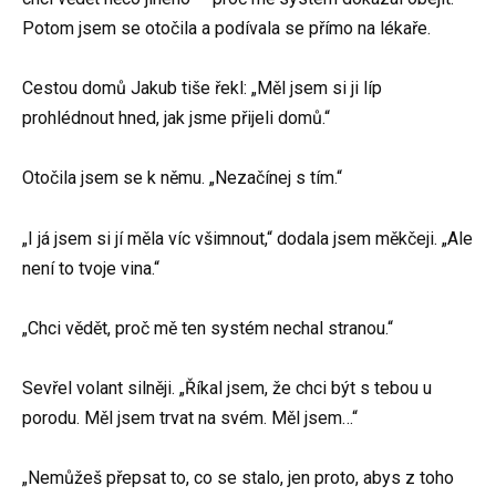
Potom jsem se otočila a podívala se přímo na lékaře.
Cestou domů Jakub tiše řekl: „Měl jsem si ji líp
prohlédnout hned, jak jsme přijeli domů.“
Otočila jsem se k němu. „Nezačínej s tím.“
„I já jsem si jí měla víc všimnout,“ dodala jsem měkčeji. „Ale
není to tvoje vina.“
„Chci vědět, proč mě ten systém nechal stranou.“
Sevřel volant silněji. „Říkal jsem, že chci být s tebou u
porodu. Měl jsem trvat na svém. Měl jsem…“
„Nemůžeš přepsat to, co se stalo, jen proto, abys z toho