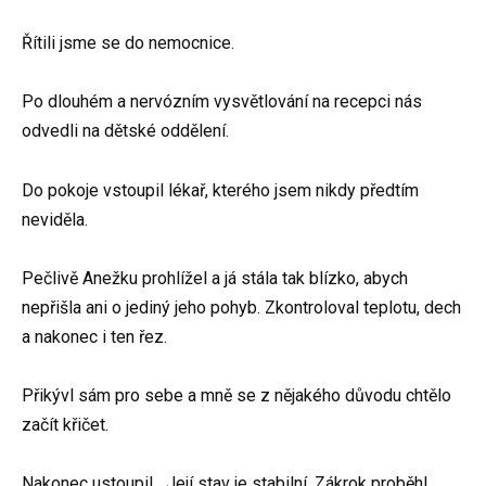
Řítili jsme se do nemocnice.
Po dlouhém a nervózním vysvětlování na recepci nás
odvedli na dětské oddělení.
Do pokoje vstoupil lékař, kterého jsem nikdy předtím
neviděla.
Pečlivě Anežku prohlížel a já stála tak blízko, abych
nepřišla ani o jediný jeho pohyb. Zkontroloval teplotu, dech
a nakonec i ten řez.
Přikývl sám pro sebe a mně se z nějakého důvodu chtělo
začít křičet.
Nakonec ustoupil. „Její stav je stabilní. Zákrok proběhl