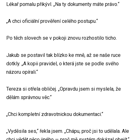
Lékař pomalu přikývl. „Na ty dokumenty máte právo.“
„A chci oficiální prověření celého postupu.“
Po těch slovech se v pokoji znovu rozhostilo ticho.
Jakub se postavil tak blízko ke mně, až se naše ruce
dotkly. „A kopii pravidel, o která jste se podle svého
názoru opírali.“
Tereza si otřela obličej. „Opravdu jsem si myslela, že
dělám správnou věc.“
„Chci kompletní zdravotnickou dokumentaci.“
„Vyděsila ses,“ řekla jsem. „Chápu, proč jsi to udělala. Ale
chci vědět něco jiného — proč mě systém dokázal obejít.“