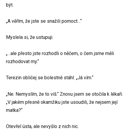
být.
„A věřím, že jste se snažili pomoct…“
Myslela si, že ustupuji.
„…ale přesto jste rozhodli o něčem, o čem jsme měli
rozhodovat my.“
Terezin obličej se bolestně stáhl. „Já vím.“
„Ne. Nemyslím, že to víš.“ Znovu jsem se otočila k lékaři.
„V jakém přesně okamžiku jste usoudili, že nejsem její
matka?“
Otevřel ústa, ale nevyšlo z nich nic.