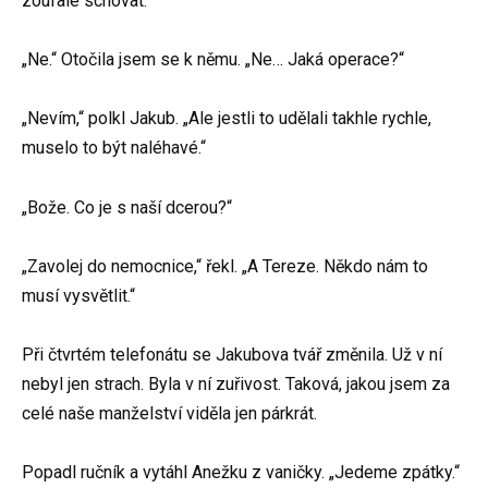
zoufale schovat.
„Ne.“ Otočila jsem se k němu. „Ne… Jaká operace?“
„Nevím,“ polkl Jakub. „Ale jestli to udělali takhle rychle,
muselo to být naléhavé.“
„Bože. Co je s naší dcerou?“
„Zavolej do nemocnice,“ řekl. „A Tereze. Někdo nám to
musí vysvětlit.“
Při čtvrtém telefonátu se Jakubova tvář změnila. Už v ní
nebyl jen strach. Byla v ní zuřivost. Taková, jakou jsem za
celé naše manželství viděla jen párkrát.
Popadl ručník a vytáhl Anežku z vaničky. „Jedeme zpátky.“