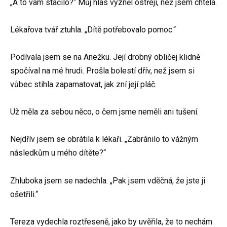
„A to vám stačilo?“ Můj hlas vyzněl ostřeji, než jsem chtěla.
Lékařova tvář ztuhla. „Dítě potřebovalo pomoc.“
Podívala jsem se na Anežku. Její drobný obličej klidně
spočíval na mé hrudi. Prošla bolestí dřív, než jsem si
vůbec stihla zapamatovat, jak zní její pláč.
Už měla za sebou něco, o čem jsme neměli ani tušení.
Nejdřív jsem se obrátila k lékaři. „Zabránilo to vážným
následkům u mého dítěte?“
Zhluboka jsem se nadechla. „Pak jsem vděčná, že jste ji
ošetřili.“
Tereza vydechla roztřeseně, jako by uvěřila, že to nechám