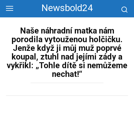
Перейти
Newsbold24
к
контенту
Naše náhradní matka nám
porodila vytouženou holčičku.
Jenže když ji můj muž poprvé
koupal, ztuhl nad jejími zády a
vykřikl: „Tohle dítě si nemůžeme
nechat!“