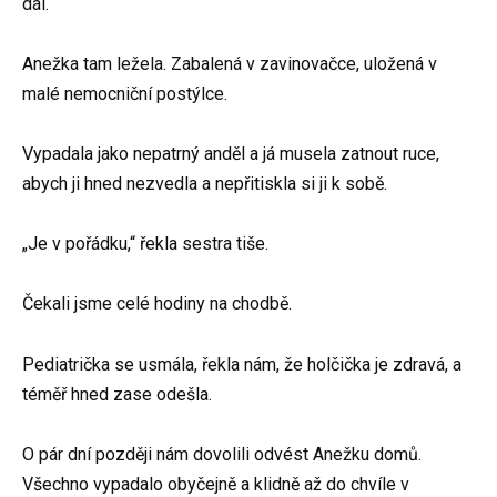
dál.
Anežka tam ležela. Zabalená v zavinovačce, uložená v
malé nemocniční postýlce.
Vypadala jako nepatrný anděl a já musela zatnout ruce,
abych ji hned nezvedla a nepřitiskla si ji k sobě.
„Je v pořádku,“ řekla sestra tiše.
Čekali jsme celé hodiny na chodbě.
Pediatrička se usmála, řekla nám, že holčička je zdravá, a
téměř hned zase odešla.
O pár dní později nám dovolili odvést Anežku domů.
Všechno vypadalo obyčejně a klidně až do chvíle v