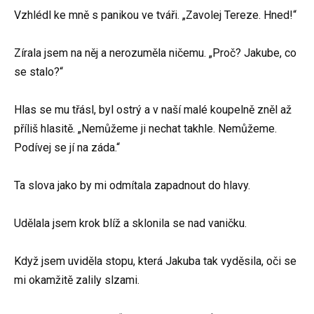
Vzhlédl ke mně s panikou ve tváři. „Zavolej Tereze. Hned!“
Zírala jsem na něj a nerozuměla ničemu. „Proč? Jakube, co
se stalo?“
Hlas se mu třásl, byl ostrý a v naší malé koupelně zněl až
příliš hlasitě. „Nemůžeme ji nechat takhle. Nemůžeme.
Podívej se jí na záda.“
Ta slova jako by mi odmítala zapadnout do hlavy.
Udělala jsem krok blíž a sklonila se nad vaničku.
Když jsem uviděla stopu, která Jakuba tak vyděsila, oči se
mi okamžitě zalily slzami.