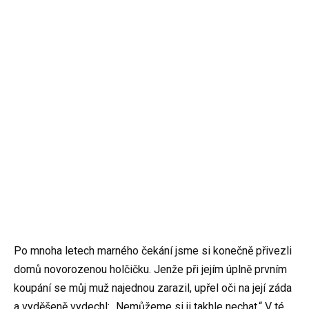
Po mnoha letech marného čekání jsme si konečně přivezli
domů novorozenou holčičku. Jenže při jejím úplně prvním
koupání se můj muž najednou zarazil, upřel oči na její záda
a vyděšeně vydechl: „Nemůžeme si ji takhle nechat.“ V té