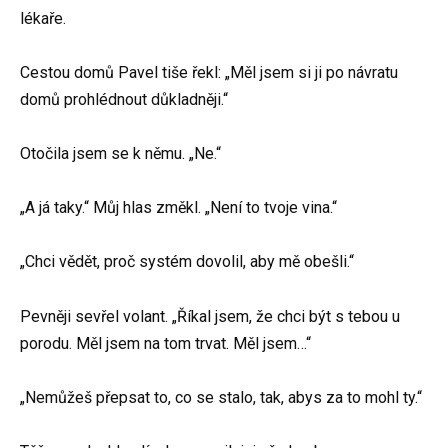
lékaře.
Cestou domů Pavel tiše řekl: „Měl jsem si ji po návratu
domů prohlédnout důkladněji.“
Otočila jsem se k němu. „Ne.“
„A já taky.“ Můj hlas změkl. „Není to tvoje vina.“
„Chci vědět, proč systém dovolil, aby mě obešli.“
Pevněji sevřel volant. „Říkal jsem, že chci být s tebou u
porodu. Měl jsem na tom trvat. Měl jsem…“
„Nemůžeš přepsat to, co se stalo, tak, abys za to mohl ty.“