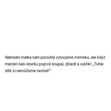
Náhradní matka nám porodila vytoužené miminko, ale když
manžel naši dcerku poprvé koupal, zbledl a vykřikl: „Tohle
dítě si nemůžeme nechat!“