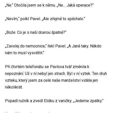
„Ne.“ Otočila jsem se k němu. „Ne… Jaká operace?“
„Nevím,“ polkl Pavel. „Ale zřejmě to spěchalo.“
„Bože. Co je s naší dcerou špatně?“
„Zavolej do nemocnice,“ řekl Pavel. „A Janě taky. Někdo
nám to musí vysvětlit.“
Při čtvrtém telefonátu se Pavlova tvář změnila k
nepoznání. Už v ní nebyl jen strach. Byl v ní vztek. Ten druh
vzteku, který jsem za celé naše manželství viděla jen
několikrát.
Popadl ručník a zvedl Elišku z vaničky. „Jedeme zpátky.“