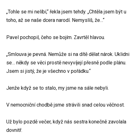
„Tohle se mi nelíbí,“ řekla jsem tehdy. „Chtěla jsem být u
toho, až se naše dcera narodí. Nemyslíš, že…“
Pavel pochopil, čeho se bojím. Zavrtěl hlavou.
„Smlouva je pevná. Nemůže si na dítě dělat nárok. Uklidni
se… někdy se věci prostě nevyvíjejí přesně podle plánu.
Jsem si jistý, že je všechno v pořádku.“
Jenže když se to stalo, my jsme na sále nebyli.
V nemocniční chodbě jsme strávili snad celou věčnost.
Už bylo pozdě večer, když nás sestra konečně zavolala
dovnitř.