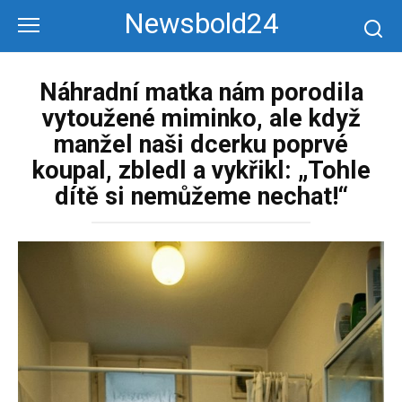
Перейти
Newsbold24
к
контенту
Náhradní matka nám porodila
vytoužené miminko, ale když
manžel naši dcerku poprvé
koupal, zbledl a vykřikl: „Tohle
dítě si nemůžeme nechat!“