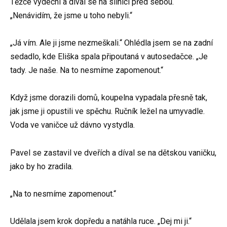
Těžce vydechl a díval se na silnici před sebou.
„Nenávidím, že jsme u toho nebyli.“
„Já vím. Ale ji jsme nezmeškali.“ Ohlédla jsem se na zadní
sedadlo, kde Eliška spala připoutaná v autosedačce. „Je
tady. Je naše. Na to nesmíme zapomenout.“
Když jsme dorazili domů, koupelna vypadala přesně tak,
jak jsme ji opustili ve spěchu. Ručník ležel na umyvadle.
Voda ve vaničce už dávno vystydla.
Pavel se zastavil ve dveřích a díval se na dětskou vaničku,
jako by ho zradila.
„Na to nesmíme zapomenout.“
Udělala jsem krok dopředu a natáhla ruce. „Dej mi ji.“