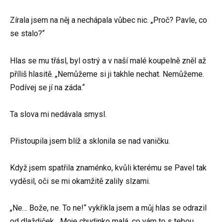
Zírala jsem na něj a nechápala vůbec nic. „Proč? Pavle, co
se stalo?“
Hlas se mu třásl, byl ostrý a v naší malé koupelně zněl až
příliš hlasitě. „Nemůžeme si ji takhle nechat. Nemůžeme.
Podívej se jí na záda.“
Ta slova mi nedávala smysl.
Přistoupila jsem blíž a sklonila se nad vaničku.
Když jsem spatřila znaménko, kvůli kterému se Pavel tak
vyděsil, oči se mi okamžitě zalily slzami.
„Ne… Bože, ne. To ne!“ vykřikla jsem a můj hlas se odrazil
od dlaždiček. „Moje chudinko malá, co vám to s tebou