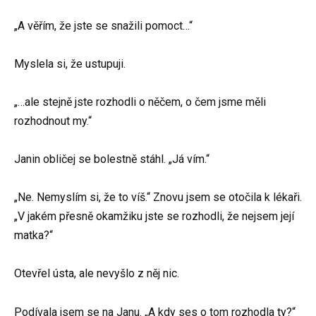
„A věřím, že jste se snažili pomoct…“
Myslela si, že ustupuji.
„…ale stejně jste rozhodli o něčem, o čem jsme měli
rozhodnout my.“
Janin obličej se bolestně stáhl. „Já vím.“
„Ne. Nemyslím si, že to víš.“ Znovu jsem se otočila k lékaři.
„V jakém přesně okamžiku jste se rozhodli, že nejsem její
matka?“
Otevřel ústa, ale nevyšlo z něj nic.
Podívala jsem se na Janu. „A kdy ses o tom rozhodla ty?“