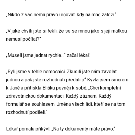
„Nikdo z vás nemá právo určovat, kdy na mně záleží.“
„V jaké chvíli jste si řekli, že se se mnou jako s její matkou
nemusí počítat?“
„Museli jsme jednat rychle…“ začal lékař.
„Byli jsme v téhle nemocnici. Zkusili jste nám zavolat
jednou a pak jste rozhodnutí předali jí.“ Kývla jsem směrem
k Janě a přitiskla Elišku pevněji k sobě. „Chci kompletní
zdravotnickou dokumentaci. Každý záznam. Každý
formulář se souhlasem. Jména všech lidí, kteří se na tom
rozhodnutí podíleli.“
Lékař pomalu přikývl. „Na ty dokumenty máte právo.“