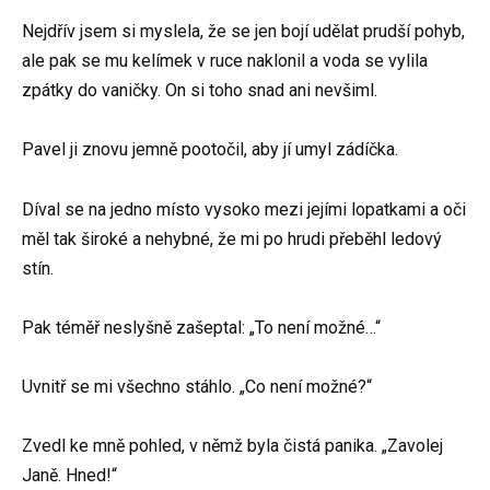
Nejdřív jsem si myslela, že se jen bojí udělat prudší pohyb,
ale pak se mu kelímek v ruce naklonil a voda se vylila
zpátky do vaničky. On si toho snad ani nevšiml.
Pavel ji znovu jemně pootočil, aby jí umyl zádíčka.
Díval se na jedno místo vysoko mezi jejími lopatkami a oči
měl tak široké a nehybné, že mi po hrudi přeběhl ledový
stín.
Pak téměř neslyšně zašeptal: „To není možné…“
Uvnitř se mi všechno stáhlo. „Co není možné?“
Zvedl ke mně pohled, v němž byla čistá panika. „Zavolej
Janě. Hned!“