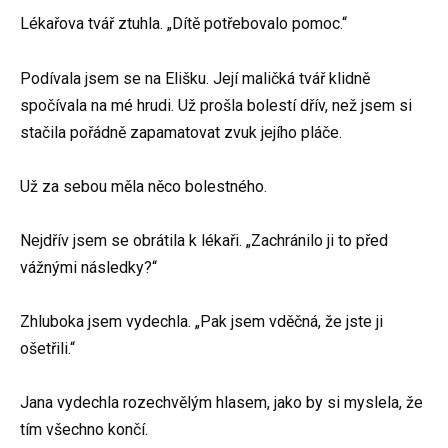
Lékařova tvář ztuhla. „Dítě potřebovalo pomoc.“
Podívala jsem se na Elišku. Její maličká tvář klidně
spočívala na mé hrudi. Už prošla bolestí dřív, než jsem si
stačila pořádně zapamatovat zvuk jejího pláče.
Už za sebou měla něco bolestného.
Nejdřív jsem se obrátila k lékaři. „Zachránilo ji to před
vážnými následky?“
Zhluboka jsem vydechla. „Pak jsem vděčná, že jste ji
ošetřili.“
Jana vydechla rozechvělým hlasem, jako by si myslela, že
tím všechno končí.