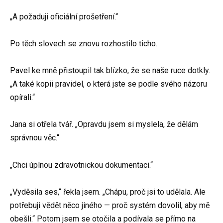
„A požaduji oficiální prošetření.“
Po těch slovech se znovu rozhostilo ticho.
Pavel ke mně přistoupil tak blízko, že se naše ruce dotkly.
„A také kopii pravidel, o která jste se podle svého názoru
opírali.“
Jana si otřela tvář. „Opravdu jsem si myslela, že dělám
správnou věc.“
„Chci úplnou zdravotnickou dokumentaci.“
„Vyděsila ses,“ řekla jsem. „Chápu, proč jsi to udělala. Ale
potřebuji vědět něco jiného — proč systém dovolil, aby mě
obešli.“ Potom jsem se otočila a podívala se přímo na