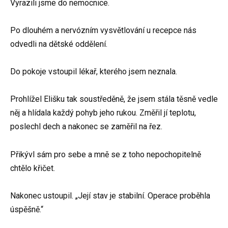
Vyrazili jsme do nemocnice.
Po dlouhém a nervózním vysvětlování u recepce nás
odvedli na dětské oddělení.
Do pokoje vstoupil lékař, kterého jsem neznala.
Prohlížel Elišku tak soustředěně, že jsem stála těsně vedle
něj a hlídala každý pohyb jeho rukou. Změřil jí teplotu,
poslechl dech a nakonec se zaměřil na řez.
Přikývl sám pro sebe a mně se z toho nepochopitelně
chtělo křičet.
Nakonec ustoupil. „Její stav je stabilní. Operace proběhla
úspěšně.“