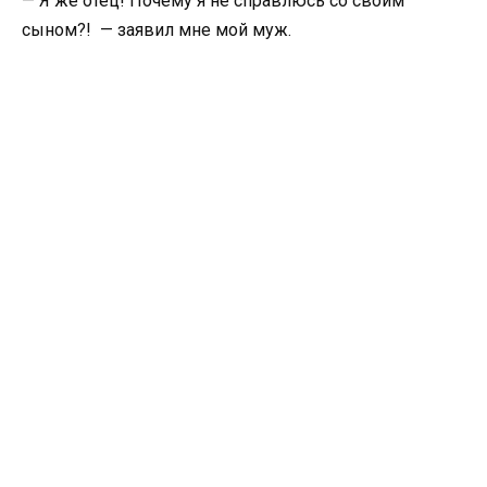
— Я же отец! Почему я не справлюсь со своим
сыном?! — заявил мне мой муж.