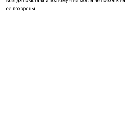
всегда помогала и поэтому я не могла не поехать на
ее похороны.