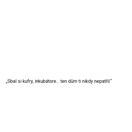
„Sbal si kufry, inkubátore… ten dům ti nikdy nepatřil.“