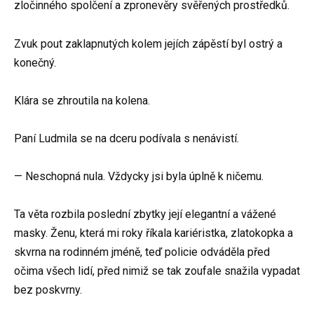
zločinného spolčení a zpronevěry svěřených prostředků.
Zvuk pout zaklapnutých kolem jejích zápěstí byl ostrý a
konečný.
Klára se zhroutila na kolena.
Paní Ludmila se na dceru podívala s nenávistí.
— Neschopná nula. Vždycky jsi byla úplně k ničemu.
Ta věta rozbila poslední zbytky její elegantní a vážené
masky. Ženu, která mi roky říkala kariéristka, zlatokopka a
skvrna na rodinném jméně, teď policie odváděla před
očima všech lidí, před nimiž se tak zoufale snažila vypadat
bez poskvrny.