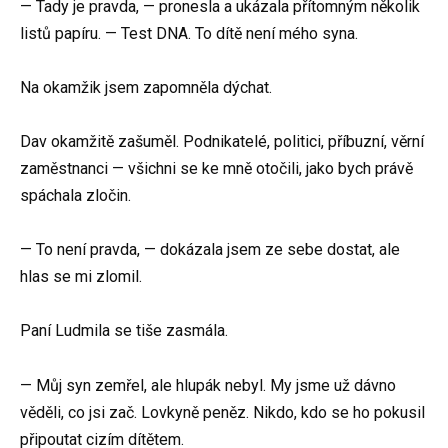
— Tady je pravda, — pronesla a ukázala přítomným několik
listů papíru. — Test DNA. To dítě není mého syna.
Na okamžik jsem zapomněla dýchat.
Dav okamžitě zašuměl. Podnikatelé, politici, příbuzní, věrní
zaměstnanci — všichni se ke mně otočili, jako bych právě
spáchala zločin.
— To není pravda, — dokázala jsem ze sebe dostat, ale
hlas se mi zlomil.
Paní Ludmila se tiše zasmála.
— Můj syn zemřel, ale hlupák nebyl. My jsme už dávno
věděli, co jsi zač. Lovkyně peněz. Nikdo, kdo se ho pokusil
připoutat cizím dítětem.