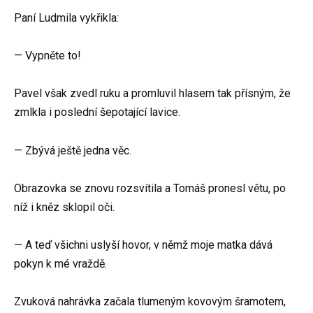
Paní Ludmila vykřikla:
— Vypněte to!
Pavel však zvedl ruku a promluvil hlasem tak přísným, že
zmlkla i poslední šepotající lavice.
— Zbývá ještě jedna věc.
Obrazovka se znovu rozsvítila a Tomáš pronesl větu, po
níž i kněz sklopil oči.
— A teď všichni uslyší hovor, v němž moje matka dává
pokyn k mé vraždě.
Zvuková nahrávka začala tlumeným kovovým šramotem,