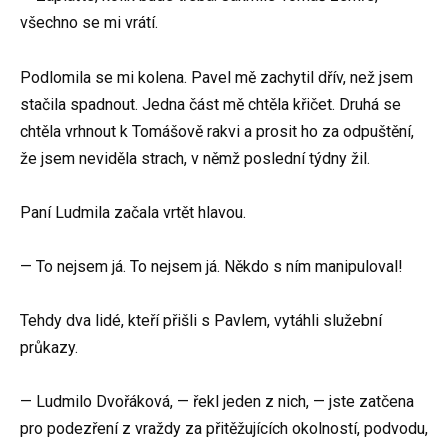
všechno se mi vrátí.
Podlomila se mi kolena. Pavel mě zachytil dřív, než jsem
stačila spadnout. Jedna část mě chtěla křičet. Druhá se
chtěla vrhnout k Tomášově rakvi a prosit ho za odpuštění,
že jsem neviděla strach, v němž poslední týdny žil.
Paní Ludmila začala vrtět hlavou.
— To nejsem já. To nejsem já. Někdo s ním manipuloval!
Tehdy dva lidé, kteří přišli s Pavlem, vytáhli služební
průkazy.
— Ludmilo Dvořáková, — řekl jeden z nich, — jste zatčena
pro podezření z vraždy za přitěžujících okolností, podvodu,