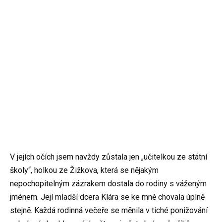
V jejích očích jsem navždy zůstala jen „učitelkou ze státní
školy“, holkou ze Žižkova, která se nějakým
nepochopitelným zázrakem dostala do rodiny s váženým
jménem. Její mladší dcera Klára se ke mně chovala úplně
stejně. Každá rodinná večeře se měnila v tiché ponižování