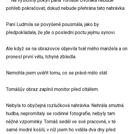
— Na výslovný pokyn pana Tomáše Dvořáka nebude
pohřeb pokračovat, dokud nebude přehrána tato nahrávka.
Paní Ludmila se povýšeně pousmála, jako by
předpokládala, že jde o poslední poctu jejímu synovi.
Ale když se na obrazovce objevila tvář mého manžela a on
pronesl první větu, tchyně zbledla.
Nemohla jsem uvěřit tomu, co se právě mělo stát.
Tomášův obraz zaplnil monitor před oltářem.
Nebyla to obyčejná rozlučková nahrávka. Nehrála smutná
hudba, nepromítaly se rodinné fotografie, nebyly tam
něžné vzpomínky. Tomáš seděl ve své pracovně, v té
samé modré košili, v níž jsem ho viděla dva dny před