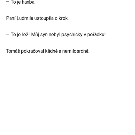
— To je hanba.
Paní Ludmila ustoupila o krok.
— To je lež! Můj syn nebyl psychicky v pořádku!
Tomáš pokračoval klidně a nemilosrdně: