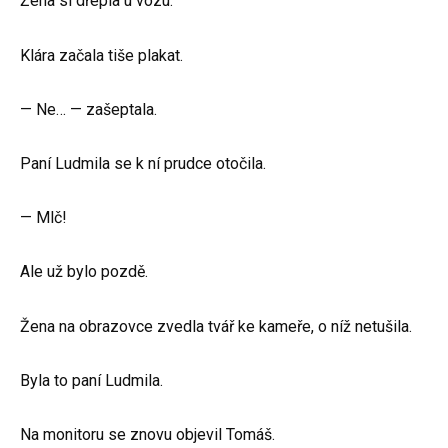
Žena si dřepla u vozu.
Klára začala tiše plakat.
— Ne… — zašeptala.
Paní Ludmila se k ní prudce otočila.
— Mlč!
Ale už bylo pozdě.
Žena na obrazovce zvedla tvář ke kameře, o níž netušila.
Byla to paní Ludmila.
Na monitoru se znovu objevil Tomáš.