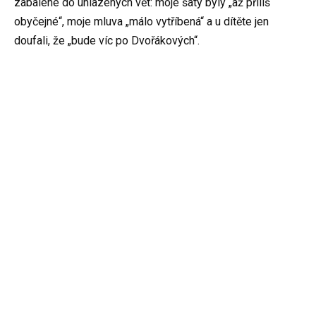
zabalené do uhlazených vět: moje šaty byly „až příliš
obyčejné“, moje mluva „málo vytříbená“ a u dítěte jen
doufali, že „bude víc po Dvořákových“.