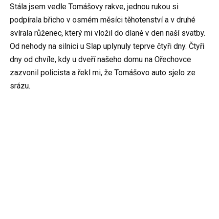
Stála jsem vedle Tomášovy rakve, jednou rukou si
podpírala břicho v osmém měsíci těhotenství a v druhé
svírala růženec, který mi vložil do dlaně v den naší svatby.
Od nehody na silnici u Slap uplynuly teprve čtyři dny. Čtyři
dny od chvíle, kdy u dveří našeho domu na Ořechovce
zazvonil policista a řekl mi, že Tomášovo auto sjelo ze
srázu.