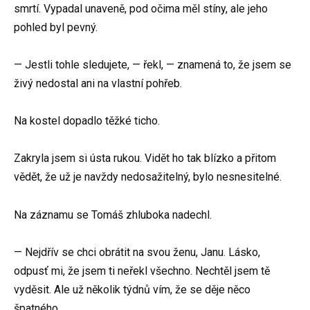
smrtí. Vypadal unaveně, pod očima měl stíny, ale jeho
pohled byl pevný.
— Jestli tohle sledujete, — řekl, — znamená to, že jsem se
živý nedostal ani na vlastní pohřeb.
Na kostel dopadlo těžké ticho.
Zakryla jsem si ústa rukou. Vidět ho tak blízko a přitom
vědět, že už je navždy nedosažitelný, bylo nesnesitelné.
Na záznamu se Tomáš zhluboka nadechl.
— Nejdřív se chci obrátit na svou ženu, Janu. Lásko,
odpusť mi, že jsem ti neřekl všechno. Nechtěl jsem tě
vyděsit. Ale už několik týdnů vím, že se děje něco
špatného.