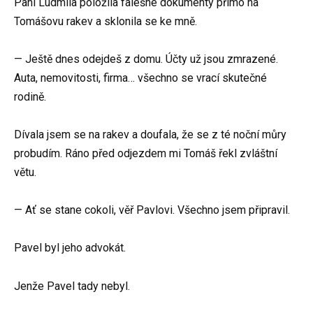
Paní Ludmila položila falešné dokumenty přímo na
Tomášovu rakev a sklonila se ke mně.
— Ještě dnes odejdeš z domu. Účty už jsou zmrazené.
Auta, nemovitosti, firma… všechno se vrací skutečné
rodině.
Dívala jsem se na rakev a doufala, že se z té noční můry
probudím. Ráno před odjezdem mi Tomáš řekl zvláštní
větu.
— Ať se stane cokoli, věř Pavlovi. Všechno jsem připravil.
Pavel byl jeho advokát.
Jenže Pavel tady nebyl.