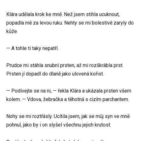
Klára udělala krok ke mně. Než jsem stihla ucuknout,
popadla mě za levou ruku. Nehty se mi bolestivě zaryly do
kůže.
— A tohle ti taky nepatří.
Prudce mi stáhla snubní prsten, až mi rozškrábla prst.
Prsten jí dopadl do dlaně jako ulovená kořist.
— Podívejte se na ni, — řekla Klára a ukázala prsten všem
kolem. — Vdova, žebračka a těhotná s cizím parchantem.
Nohy se mi roztřásly. Ucítila jsem, jak se můj syn ve mně
pohnul, jako by i on slyšel všechnu jejich krutost.