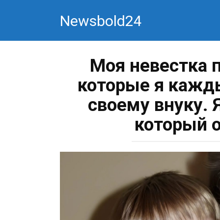
Перейти
Newsbold24
к
контенту
Моя невестка 
которые я кажд
своему внуку. 
который о