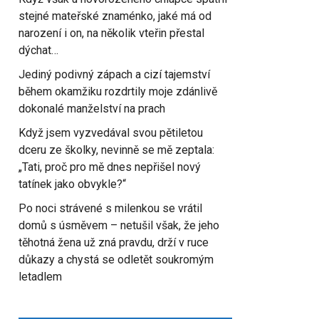
stejné mateřské znaménko, jaké má od
narození i on, na několik vteřin přestal
dýchat…
Jediný podivný zápach a cizí tajemství
během okamžiku rozdrtily moje zdánlivě
dokonalé manželství na prach
Když jsem vyzvedával svou pětiletou
dceru ze školky, nevinně se mě zeptala:
„Tati, proč pro mě dnes nepřišel nový
tatínek jako obvykle?“
Po noci strávené s milenkou se vrátil
domů s úsměvem – netušil však, že jeho
těhotná žena už zná pravdu, drží v ruce
důkazy a chystá se odletět soukromým
letadlem