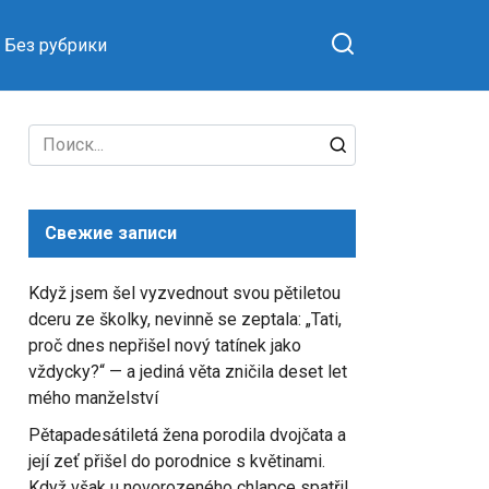
Без рубрики
Search
for:
Свежие записи
Když jsem šel vyzvednout svou pětiletou
dceru ze školky, nevinně se zeptala: „Tati,
proč dnes nepřišel nový tatínek jako
vždycky?“ — a jediná věta zničila deset let
mého manželství
Pětapadesátiletá žena porodila dvojčata a
její zeť přišel do porodnice s květinami.
Když však u novorozeného chlapce spatřil