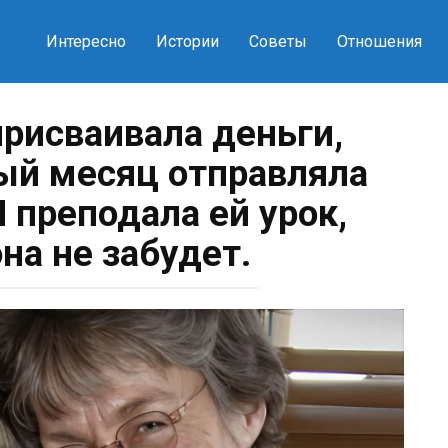
Интересно
Истории
Советы
Отношения
присваивала деньги,
ый месяц отправляла
Я преподала ей урок,
на не забудет.