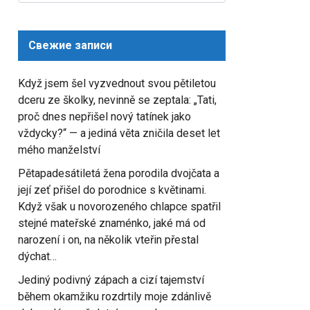
for:
Свежие записи
Když jsem šel vyzvednout svou pětiletou
dceru ze školky, nevinně se zeptala: „Tati,
proč dnes nepřišel nový tatínek jako
vždycky?“ — a jediná věta zničila deset let
mého manželství
Pětapadesátiletá žena porodila dvojčata a
její zeť přišel do porodnice s květinami.
Když však u novorozeného chlapce spatřil
stejné mateřské znaménko, jaké má od
narození i on, na několik vteřin přestal
dýchat…
Jediný podivný zápach a cizí tajemství
během okamžiku rozdrtily moje zdánlivě