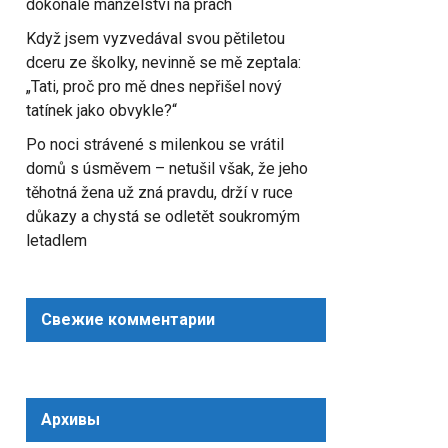
dokonalé manželství na prach
Když jsem vyzvedával svou pětiletou
dceru ze školky, nevinně se mě zeptala:
„Tati, proč pro mě dnes nepřišel nový
tatínek jako obvykle?“
Po noci strávené s milenkou se vrátil
domů s úsměvem – netušil však, že jeho
těhotná žena už zná pravdu, drží v ruce
důkazy a chystá se odletět soukromým
letadlem
Свежие комментарии
Архивы