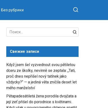
Без рубрики
Search
for:
Свежие записи
Když jsem šel vyzvednout svou pětiletou
dceru ze školky, nevinně se zeptala: „Tati,
proč dnes nepřišel nový tatínek jako
vždycky?“ — a jediná věta zničila deset let
mého manželství
Pětapadesátiletá žena porodila dvojčata a
její zeť přišel do porodnice s květinami.
Když však u novorozeného chlapce spatřil