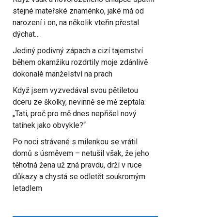
stejné mateřské znaménko, jaké má od
narození i on, na několik vteřin přestal
dýchat…
Jediný podivný zápach a cizí tajemství
během okamžiku rozdrtily moje zdánlivě
dokonalé manželství na prach
Když jsem vyzvedával svou pětiletou
dceru ze školky, nevinně se mě zeptala:
„Tati, proč pro mě dnes nepřišel nový
tatínek jako obvykle?“
Po noci strávené s milenkou se vrátil
domů s úsměvem – netušil však, že jeho
těhotná žena už zná pravdu, drží v ruce
důkazy a chystá se odletět soukromým
letadlem