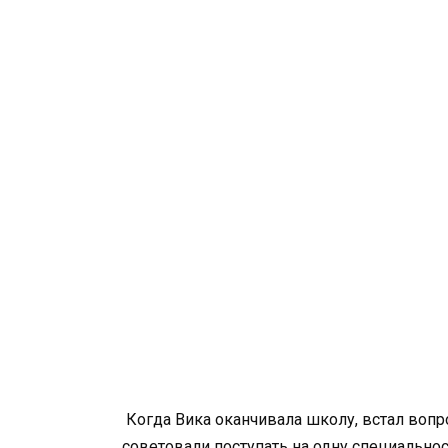
Когда Вика оканчивала школу, встал вопро
советовали поступать на одну специальнос