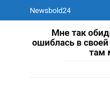
Перейти
Newsbold24
к
контенту
Мне так обид
ошиблась в своей
там 