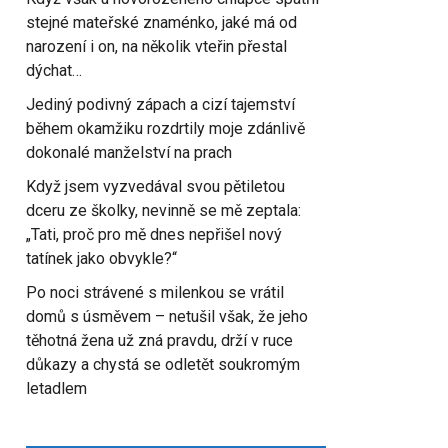
stejné mateřské znaménko, jaké má od
narození i on, na několik vteřin přestal
dýchat…
Jediný podivný zápach a cizí tajemství
během okamžiku rozdrtily moje zdánlivě
dokonalé manželství na prach
Když jsem vyzvedával svou pětiletou
dceru ze školky, nevinně se mě zeptala:
„Tati, proč pro mě dnes nepřišel nový
tatínek jako obvykle?“
Po noci strávené s milenkou se vrátil
domů s úsměvem – netušil však, že jeho
těhotná žena už zná pravdu, drží v ruce
důkazy a chystá se odletět soukromým
letadlem