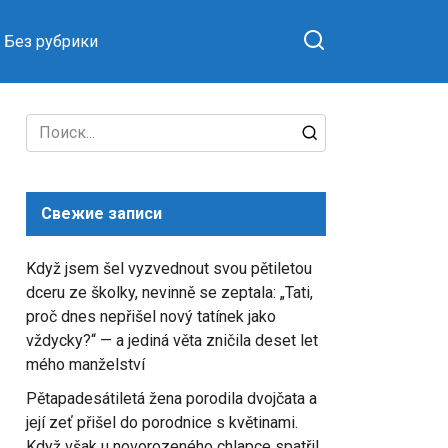
Без рубрики
Search
for:
Свежие записи
Když jsem šel vyzvednout svou pětiletou
dceru ze školky, nevinně se zeptala: „Tati,
proč dnes nepřišel nový tatínek jako
vždycky?“ — a jediná věta zničila deset let
mého manželství
Pětapadesátiletá žena porodila dvojčata a
její zeť přišel do porodnice s květinami.
Když však u novorozeného chlapce spatřil