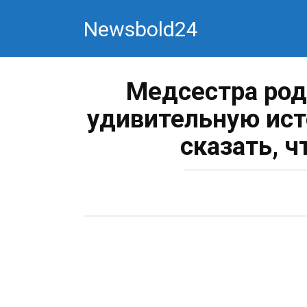
Перейти
Newsbold24
к
контенту
Медсестра род
удивительную ист
сказать, ч