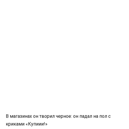
В магазинах он творил черное: он падал на пол с
криками «Купиии!»