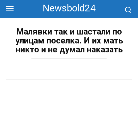
Перейти
Newsbold24
к
контенту
Малявки так и шастали по
улицам поселка. И их мать
никто и не думал наказать