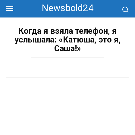
Перейти
Newsbold24
к
контенту
Когда я взяла телефон, я
услышала: «Катюша, это я,
Саша!»