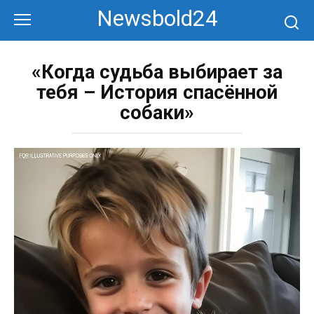
Перейти
Newsbold24
к
контенту
«Когда судьба выбирает за
тебя – История спасённой
собаки»