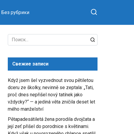
Без рубрики
Search
for:
Свежие записи
Když jsem šel vyzvednout svou pětiletou
dceru ze školky, nevinně se zeptala: „Tati,
proč dnes nepřišel nový tatínek jako
vždycky?“ — a jediná věta zničila deset let
mého manželství
Pětapadesátiletá žena porodila dvojčata a
její zeť přišel do porodnice s květinami.
Když však u novorozeného chlapce spatřil