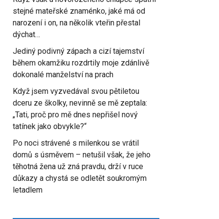
stejné mateřské znaménko, jaké má od
narození i on, na několik vteřin přestal
dýchat…
Jediný podivný zápach a cizí tajemství
během okamžiku rozdrtily moje zdánlivě
dokonalé manželství na prach
Když jsem vyzvedával svou pětiletou
dceru ze školky, nevinně se mě zeptala:
„Tati, proč pro mě dnes nepřišel nový
tatínek jako obvykle?“
Po noci strávené s milenkou se vrátil
domů s úsměvem – netušil však, že jeho
těhotná žena už zná pravdu, drží v ruce
důkazy a chystá se odletět soukromým
letadlem