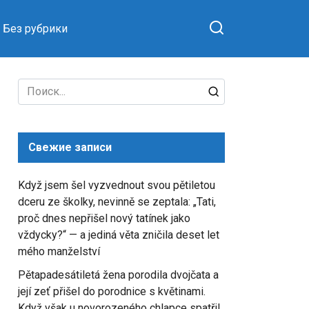
Без рубрики
Search
for:
Свежие записи
Když jsem šel vyzvednout svou pětiletou
dceru ze školky, nevinně se zeptala: „Tati,
proč dnes nepřišel nový tatínek jako
vždycky?“ — a jediná věta zničila deset let
mého manželství
Pětapadesátiletá žena porodila dvojčata a
její zeť přišel do porodnice s květinami.
Když však u novorozeného chlapce spatřil