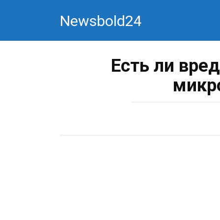
Перейти
Newsbold24
к
контенту
Есть ли вре
микр