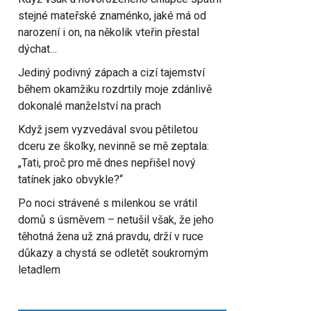
stejné mateřské znaménko, jaké má od
narození i on, na několik vteřin přestal
dýchat…
Jediný podivný zápach a cizí tajemství
během okamžiku rozdrtily moje zdánlivě
dokonalé manželství na prach
Když jsem vyzvedával svou pětiletou
dceru ze školky, nevinně se mě zeptala:
„Tati, proč pro mě dnes nepřišel nový
tatínek jako obvykle?“
Po noci strávené s milenkou se vrátil
domů s úsměvem – netušil však, že jeho
těhotná žena už zná pravdu, drží v ruce
důkazy a chystá se odletět soukromým
letadlem