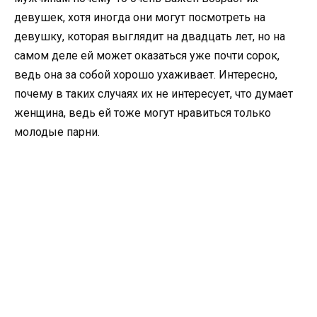
девушек, хотя иногда они могут посмотреть на
девушку, которая выглядит на двадцать лет, но на
самом деле ей может оказаться уже почти сорок,
ведь она за собой хорошо ухаживает. Интересно,
почему в таких случаях их не интересует, что думает
женщина, ведь ей тоже могут нравиться только
молодые парни.