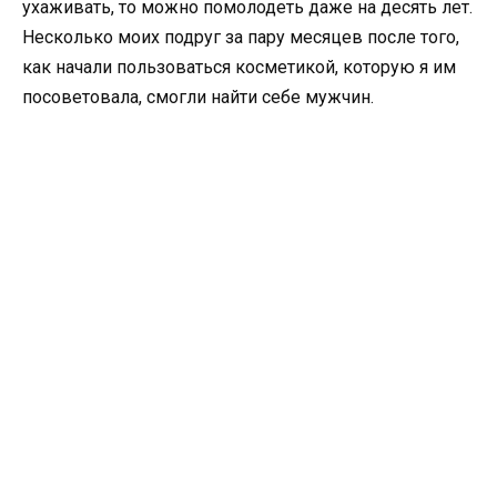
ухаживать, то можно помолодеть даже на десять лет.
Несколько моих подруг за пару месяцев после того,
как начали пользоваться косметикой, которую я им
посоветовала, смогли найти себе мужчин.