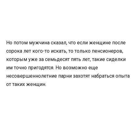
Но потом мужчина сказал, что если женщине после
сорока лет кого-то искать, то только пенсионеров,
которым уже за семьдесят пять лет, такие сиделки
им точно пригодятся. Но возможно еще
несовершеннолетние парни захотят набраться опыта
от таких женщин.