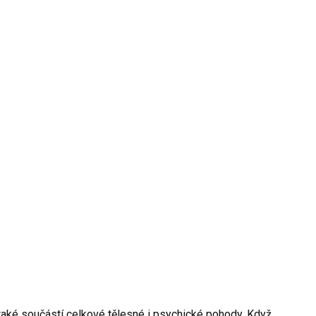
le také součástí celkové tělesné i psychické pohody. Když