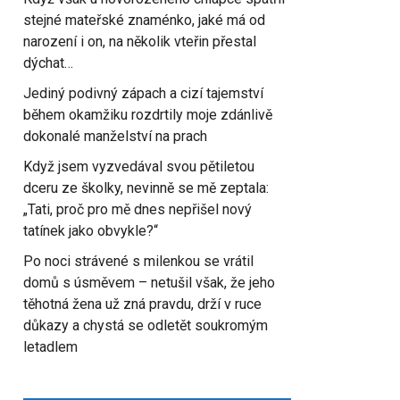
stejné mateřské znaménko, jaké má od
narození i on, na několik vteřin přestal
dýchat…
Jediný podivný zápach a cizí tajemství
během okamžiku rozdrtily moje zdánlivě
dokonalé manželství na prach
Když jsem vyzvedával svou pětiletou
dceru ze školky, nevinně se mě zeptala:
„Tati, proč pro mě dnes nepřišel nový
tatínek jako obvykle?“
Po noci strávené s milenkou se vrátil
domů s úsměvem – netušil však, že jeho
těhotná žena už zná pravdu, drží v ruce
důkazy a chystá se odletět soukromým
letadlem