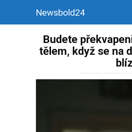
Перейти
Newsbold24
к
контенту
Budete překvapeni,
tělem, když se na d
blí