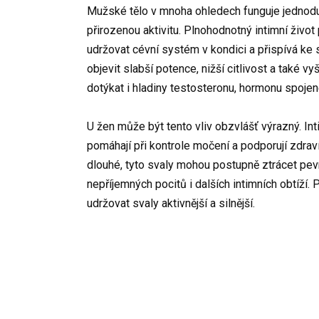
Mužské tělo v mnoha ohledech funguje jednoduš
přirozenou aktivitu. Plnohodnotný intimní živo
udržovat cévní systém v kondici a přispívá ke 
objevit slabší potence, nižší citlivost a také vy
dotýkat i hladiny testosteronu, hormonu spoje
U žen může být tento vliv obzvlášť výrazný. Int
pomáhají při kontrole močení a podporují zdraví
dlouhé, tyto svaly mohou postupně ztrácet pe
nepříjemných pocitů i dalších intimních obtíží
udržovat svaly aktivnější a silnější.