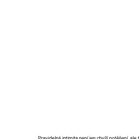
Pravidelná intimita není jen chvílí potěšení, a