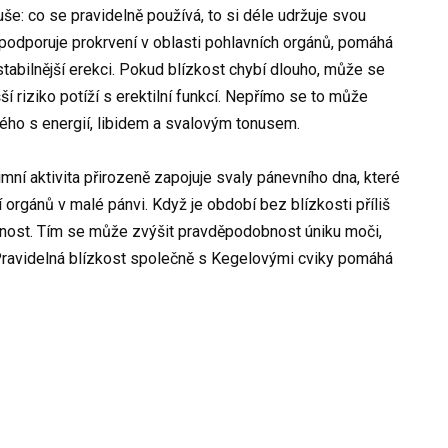
e: co se pravidelně používá, to si déle udržuje svou
t podporuje prokrvení v oblasti pohlavních orgánů, pomáhá
stabilnější erekci. Pokud blízkost chybí dlouho, může se
šší riziko potíží s erektilní funkcí. Nepřímo se to může
ného s energií, libidem a svalovým tonusem.
imní aktivita přirozeně zapojuje svaly pánevního dna, které
 orgánů v malé pánvi. Když je období bez blízkosti příliš
vnost. Tím se může zvýšit pravděpodobnost úniku moči,
. Pravidelná blízkost společně s Kegelovými cviky pomáhá