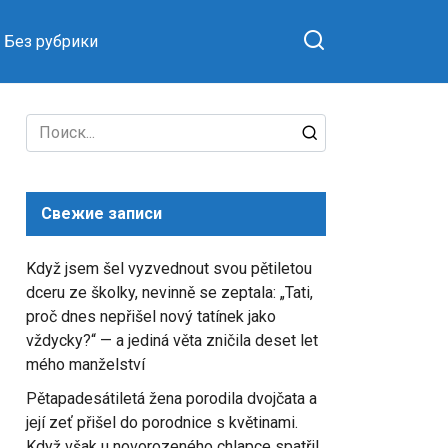
Без рубрики
Search
for:
Свежие записи
Když jsem šel vyzvednout svou pětiletou
dceru ze školky, nevinně se zeptala: „Tati,
proč dnes nepřišel nový tatínek jako
vždycky?“ — a jediná věta zničila deset let
mého manželství
Pětapadesátiletá žena porodila dvojčata a
její zeť přišel do porodnice s květinami.
Když však u novorozeného chlapce spatřil