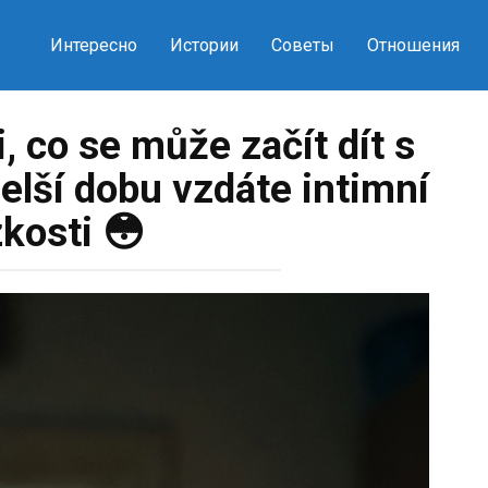
Интересно
Истории
Советы
Отношения
 co se může začít dít s
elší dobu vzdáte intimní
zkosti 😳