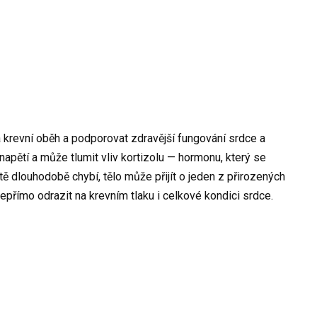
a krevní oběh a podporovat zdravější fungování srdce a
 napětí a může tlumit vliv kortizolu — hormonu, který se
tě dlouhodobě chybí, tělo může přijít o jeden z přirozených
římo odrazit na krevním tlaku i celkové kondici srdce.