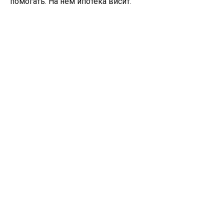
помогать. На нем ипотека висит.