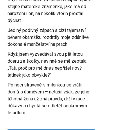
stejné mateřské znaménko, jaké má od
narození i on, na několik vteřin přestal
dýchat…
Jediný podivný zápach a cizí tajemství
během okamžiku rozdrtily moje zdánlivě
dokonalé manželství na prach
Když jsem vyzvedával svou pětiletou
dceru ze školky, nevinně se mě zeptala:
„Tati, proč pro mě dnes nepřišel nový
tatínek jako obvykle?“
Po noci strávené s milenkou se vrátil
domů s úsměvem – netušil však, že jeho
těhotná žena už zná pravdu, drží v ruce
důkazy a chystá se odletět soukromým
letadlem