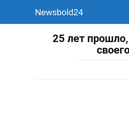
Перейти
Newsbold24
к
контенту
25 лет прошло,
своег