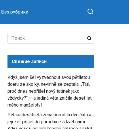
Без рубрики
Search
for:
Свежие записи
Když jsem šel vyzvednout svou pětiletou
dceru ze školky, nevinně se zeptala: „Tati,
proč dnes nepřišel nový tatínek jako
vždycky?“ — a jediná věta zničila deset let
mého manželství
Pětapadesátiletá žena porodila dvojčata a
její zeť přišel do porodnice s květinami.
Když však u novorozeného chlapce spatřil