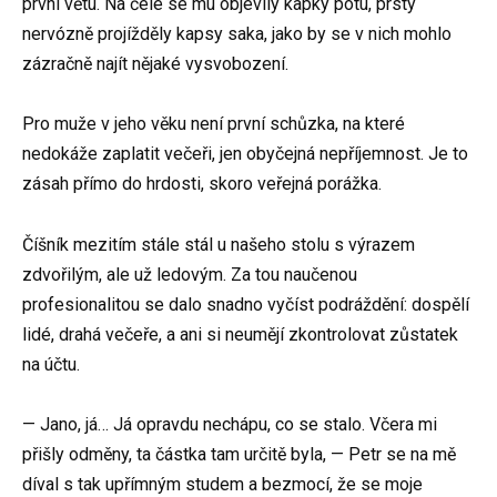
první větu. Na čele se mu objevily kapky potu, prsty
nervózně projížděly kapsy saka, jako by se v nich mohlo
zázračně najít nějaké vysvobození.
Pro muže v jeho věku není první schůzka, na které
nedokáže zaplatit večeři, jen obyčejná nepříjemnost. Je to
zásah přímo do hrdosti, skoro veřejná porážka.
Číšník mezitím stále stál u našeho stolu s výrazem
zdvořilým, ale už ledovým. Za tou naučenou
profesionalitou se dalo snadno vyčíst podráždění: dospělí
lidé, drahá večeře, a ani si neumějí zkontrolovat zůstatek
na účtu.
— Jano, já… Já opravdu nechápu, co se stalo. Včera mi
přišly odměny, ta částka tam určitě byla, — Petr se na mě
díval s tak upřímným studem a bezmocí, že se moje