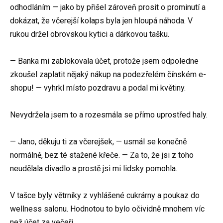
odhodláním — jako by přišel zároveň prosit o prominutí a
dokázat, že včerejší kolaps byla jen hloupá náhoda. V
rukou držel obrovskou kytici a dárkovou tašku.
— Banka mi zablokovala účet, protože jsem odpoledne
zkoušel zaplatit nějaký nákup na podezřelém čínském e-
shopu! — vyhrkl místo pozdravu a podal mi květiny.
Nevydržela jsem to a rozesmála se přímo uprostřed haly.
— Jano, děkuju ti za včerejšek, — usmál se konečně
normálně, bez té stažené křeče. — Za to, že jsi z toho
neudělala divadlo a prostě jsi mi lidsky pomohla.
V tašce byly větrníky z vyhlášené cukrárny a poukaz do
wellness salonu. Hodnotou to bylo očividně mnohem víc
než účet za večeři.