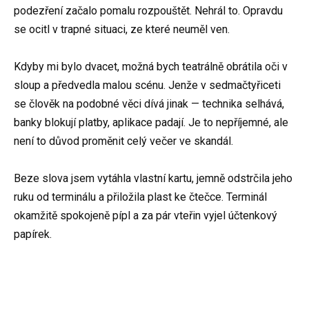
podezření začalo pomalu rozpouštět. Nehrál to. Opravdu
se ocitl v trapné situaci, ze které neuměl ven.
Kdyby mi bylo dvacet, možná bych teatrálně obrátila oči v
sloup a předvedla malou scénu. Jenže v sedmačtyřiceti
se člověk na podobné věci dívá jinak — technika selhává,
banky blokují platby, aplikace padají. Je to nepříjemné, ale
není to důvod proměnit celý večer ve skandál.
Beze slova jsem vytáhla vlastní kartu, jemně odstrčila jeho
ruku od terminálu a přiložila plast ke čtečce. Terminál
okamžitě spokojeně pípl a za pár vteřin vyjel účtenkový
papírek.