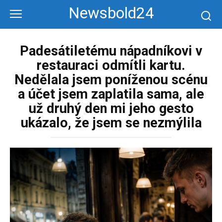
Перейти
Newsbold24
к
контенту
Padesátiletému nápadníkovi v
restauraci odmítli kartu.
Nedělala jsem poníženou scénu
a účet jsem zaplatila sama, ale
už druhý den mi jeho gesto
ukázalo, že jsem se nezmýlila