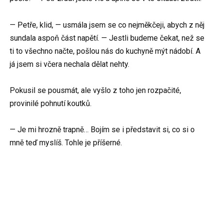
— Petře, klid, — usmála jsem se co nejměkčeji, abych z něj
sundala aspoň část napětí. — Jestli budeme čekat, než se
ti to všechno načte, pošlou nás do kuchyně mýt nádobí. A
já jsem si včera nechala dělat nehty.
Pokusil se pousmát, ale vyšlo z toho jen rozpačité,
provinilé pohnutí koutků.
— Je mi hrozně trapně… Bojím se i představit si, co si o
mně teď myslíš. Tohle je příšerné.