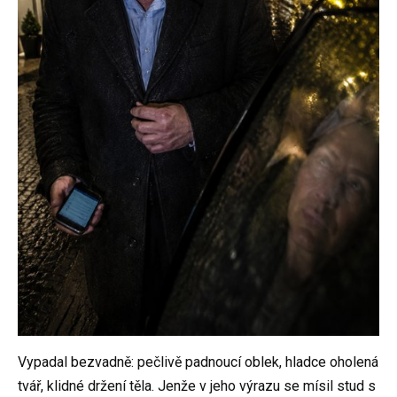
Vypadal bezvadně: pečlivě padnoucí oblek, hladce oholená
tvář, klidné držení těla. Jenže v jeho výrazu se mísil stud s