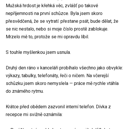
Mužská hrdost je křehká věc, zvlášť po takové
nepříjemnosti na první schůzce. Byla jsem skoro
přesvědčená, že se vytratí: přestane psát, bude dělat, že
se nic nestalo, nebo si moje číslo prostě zablokuje.
Mrzelo mě to, protože se mi opravdu líbil.
S touhle myšlenkou jsem usnula.
Druhý den ráno v kanceláři probíhalo všechno jako obvykle:
výkazy, tabulky, telefonáty, řeči o ničem. Na včerejší
schůzku jsem skoro nemyslela — práce mě rychle vtáhla
do známého rytmu.
Krátce před obědem zazvonil interní telefon. Dívka z
recepce mi svižně oznámila: