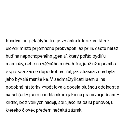
Randění po pětačtyřicítce je zvláštní loterie, ve které
člověk místo příjemného překvapení až příliš často narazí
buď na nepochopeného „génia“, který pořád bydlí u
maminky, nebo na věčného mučedníka, jenž už u prvního
espressa začne dopodrobna líčit, jak strašná žena byla
jeho bývalá manželka. V sedmačtyřiceti jsem si na
podobné historky vypěstovala docela slušnou odolnost a
na schůzky jsem chodila skoro jako na pracovní jednání —
klidně, bez velkých nadějí, spíš jako na další pohovor, u
kterého člověk předem nečeká zázrak.