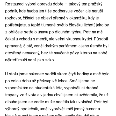
Restauraci vybral opravdu dobře — takový ten pražský
podnik, kde hudba jen tiše podbarvuje večer, ale neruší
rozhovor, číšníci se objeví přesně v okamžiku, kdy je
potřebujete, a teplé tlumené světlo člověku lichotí, jako by
z obličeje setřelo únavu po dlouhém týdnu. Petr na mě
čekal u vchodu s menší, ale velmi vkusnou kyticí. Působil
upraveně, čistě, voněl drahým parfémem a jeho úsměv byl
otevřený, nenucený, bez té naučené pózy, kterou na sobě
někteří muži nosí jako sako.
U stolu jsme nakonec seděli skoro čtyři hodiny a mně bylo
po celou dobu až překvapivě lehce. Smáli jsme se
vzpomínkám na studentská léta, vyprávěli si drobné
trapasy ze života a v jednu chvíli jsem si uvědomila, že už
dlouho jsem se vedle muže necítila tak uvolněně. Petr byl
výborný společník, uměl vyprávět, měl jemný humor a
hlavně — což jsem v našem věku cenila čím dál víc —