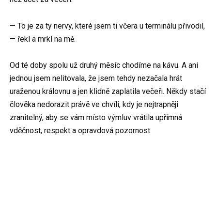
— To je za ty nervy, které jsem ti včera u terminálu přivodil,
— řekl a mrkl na mě.
Od té doby spolu už druhý měsíc chodíme na kávu. A ani
jednou jsem nelitovala, že jsem tehdy nezačala hrát
uraženou královnu a jen klidně zaplatila večeři. Někdy stačí
člověka nedorazit právě ve chvíli, kdy je nejtrapněji
zranitelný, aby se vám místo výmluv vrátila upřímná
vděčnost, respekt a opravdová pozornost.