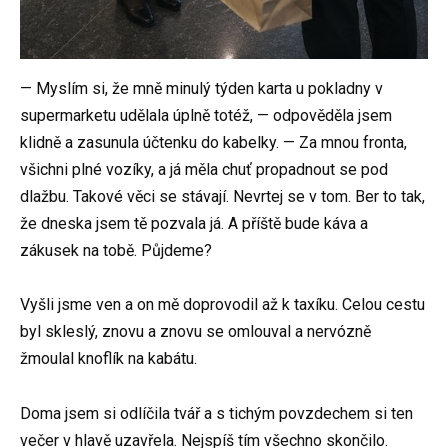
— Myslím si, že mně minulý týden karta u pokladny v
supermarketu udělala úplně totéž, — odpověděla jsem
klidně a zasunula účtenku do kabelky. — Za mnou fronta,
všichni plné vozíky, a já měla chuť propadnout se pod
dlažbu. Takové věci se stávají. Nevrtej se v tom. Ber to tak,
že dneska jsem tě pozvala já. A příště bude káva a
zákusek na tobě. Půjdeme?
Vyšli jsme ven a on mě doprovodil až k taxíku. Celou cestu
byl skleslý, znovu a znovu se omlouval a nervózně
žmoulal knoflík na kabátu.
Doma jsem si odlíčila tvář a s tichým povzdechem si ten
večer v hlavě uzavřela. Nejspíš tím všechno skončilo.