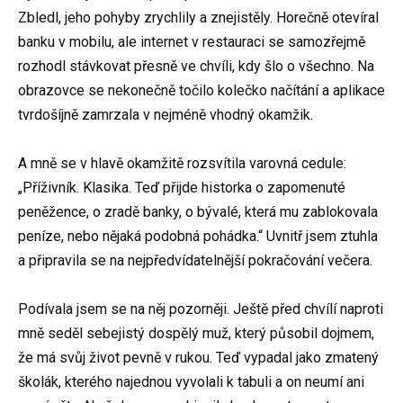
Zbledl, jeho pohyby zrychlily a znejistěly. Horečně otevíral
banku v mobilu, ale internet v restauraci se samozřejmě
rozhodl stávkovat přesně ve chvíli, kdy šlo o všechno. Na
obrazovce se nekonečně točilo kolečko načítání a aplikace
tvrdošíjně zamrzala v nejméně vhodný okamžik.
A mně se v hlavě okamžitě rozsvítila varovná cedule:
„Příživník. Klasika. Teď přijde historka o zapomenuté
peněžence, o zradě banky, o bývalé, která mu zablokovala
peníze, nebo nějaká podobná pohádka.“ Uvnitř jsem ztuhla
a připravila se na nejpředvídatelnější pokračování večera.
Podívala jsem se na něj pozorněji. Ještě před chvílí naproti
mně seděl sebejistý dospělý muž, který působil dojmem,
že má svůj život pevně v rukou. Teď vypadal jako zmatený
školák, kterého najednou vyvolali k tabuli a on neumí ani