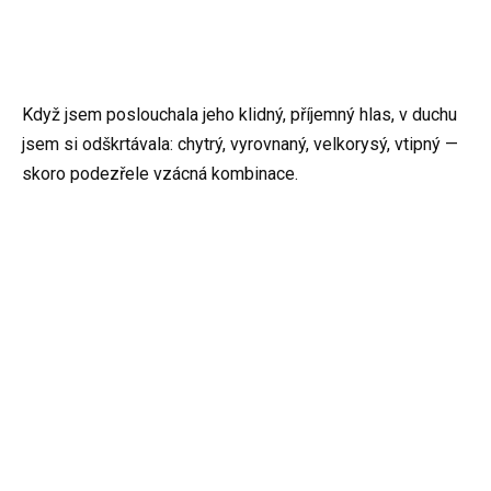
Když jsem poslouchala jeho klidný, příjemný hlas, v duchu
jsem si odškrtávala: chytrý, vyrovnaný, velkorysý, vtipný —
skoro podezřele vzácná kombinace.