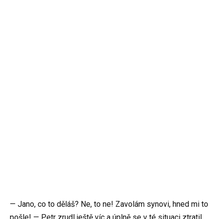
— Jano, co to děláš? Ne, to ne! Zavolám synovi, hned mi to
pošle! — Petr zrudl ještě víc a úplně se v té situaci ztratil.