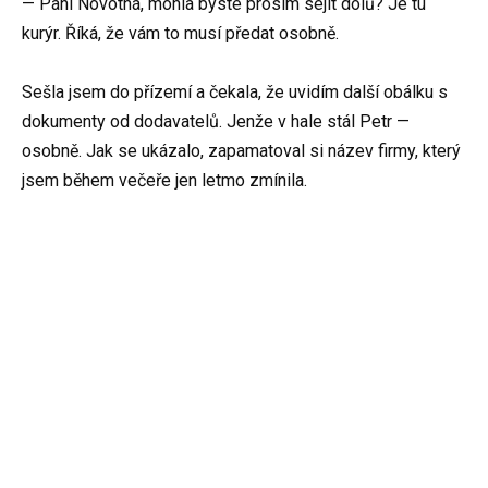
— Paní Novotná, mohla byste prosím sejít dolů? Je tu
kurýr. Říká, že vám to musí předat osobně.
Sešla jsem do přízemí a čekala, že uvidím další obálku s
dokumenty od dodavatelů. Jenže v hale stál Petr —
osobně. Jak se ukázalo, zapamatoval si název firmy, který
jsem během večeře jen letmo zmínila.