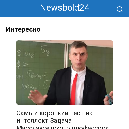
Перейти
Newsbold24
к
контенту
Интересно
Самый короткий тест на
интеллект Задача
Массачусетского профессора.