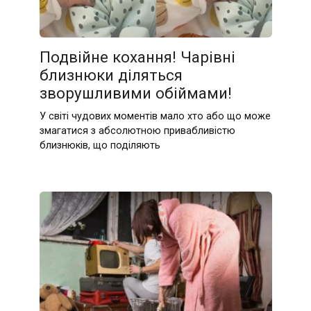
Подвійне кохання! Чарівні
близнюки діляться
зворушливими обіймами!
У світі чудових моментів мало хто або що може
змагатися з абсолютною привабливістю
близнюків, що поділяють