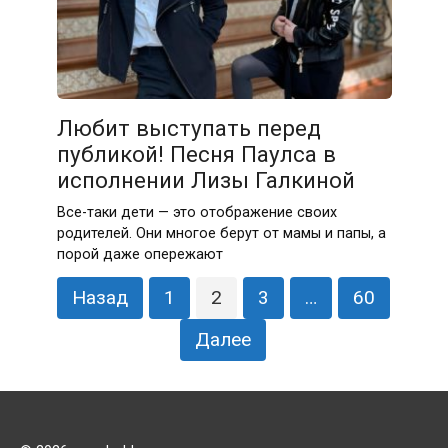
Любит выступать перед
публикой! Песня Паулса в
исполнении Лизы Галкиной
Все-таки дети — это отображение своих
родителей. Они многое берут от мамы и папы, а
порой даже опережают
Пагинация
Назад
1
2
3
…
60
записей
Далее